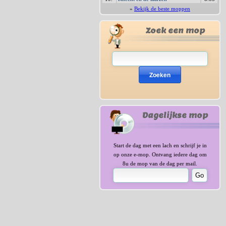
»
Bekijk de beste moppen
Zoek een mop
Zoeken
Dagelijkse mop
Start de dag met een lach en schrijf je in
op onze e-mop. Ontvang iedere dag om
8u de mop van de dag per mail.