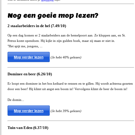
Nog een goeie mop lezen?
2 staalarbeiders in de hel (7.49/10)
Op een dag komen er 2 staalarbeiders aan de hemelpoort aan. Ze kloppen aan, en St.
Petrus komt opendoen. Hij kijkt in zijn gulden boek, maar zij staan er niet in.
"Het spijt me, jongens, ...
Mop verder lezen
(Je hebt 40% gelezen)
Dominee en beer (6.26/10)
Er loopt een dominee in het bos keihard te rennen en te gillen. Hij wordt achterna gezeten
door een beer! Hij klimt uit angst een boom in! Vervolgens klimt de beer de boom in!
De domin...
Mop verder lezen
(Je hebt 39% gelezen)
Tuin van Eden (6.37/10)