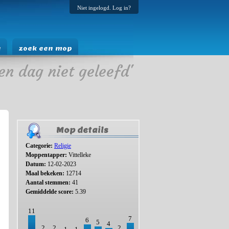
Niet ingelogd. Log in?
e
zoek een mop
en dag niet geleefd'
Mop details
Categorie:
Religie
Moppentapper:
Vittelleke
Datum:
12-02-2023
Maal bekeken:
12714
Aantal stemmen:
41
Gemiddelde score:
5.39
11
7
6
5
4
2
2
2