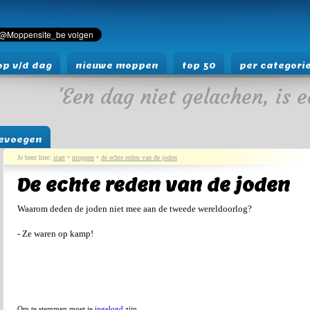
p v/d dag
nieuwe moppen
top 50
per categori
'Een dag niet gelachen, is e
evoegen
Je bent hier:
start
•
moppen
•
de echte reden van de joden
De echte reden van de joden
Waarom deden de joden niet mee aan de tweede wereldoorlog?
- Ze waren op kamp!
Om te stemmen moet je
ingelogd
zijn.