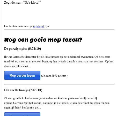
Zegt de man: "Da's klote!"
Om te stemmen moet je
ingelogd
zijn.
Nog een goeie mop lezen?
De paralympics (6.98/10)
Ik was laatst scheidsrechter bij de Paralympics op het onderdeel zwemmen. Op het eerste
startblok staat een man met een been, op het tweede startblok een man met een arm. Op het
derde startblok staat ...
Mop verder lezen
(Je hebt 19% gelezen)
Het snelle konijn (7.63/10)
Zit een giraffe in het bos een joint te draaien komt er plots een konijn voorbij
gerend.Gatver3,zegt het konijn, dat moet je niet doen, je kan beter met mij gaan rennen.
eigenlijk heeft het konijn gel...