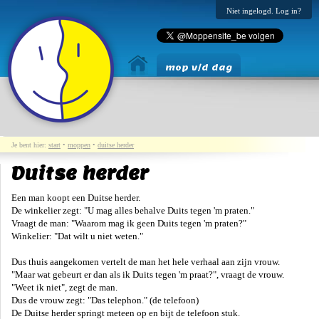
Niet ingelogd. Log in?
mop v/d dag
Je bent hier:
start
•
moppen
•
duitse herder
Duitse herder
Een man koopt een Duitse herder.
De winkelier zegt: "U mag alles behalve Duits tegen 'm praten."
Vraagt de man: "Waarom mag ik geen Duits tegen 'm praten?"
Winkelier: "Dat wilt u niet weten."
Dus thuis aangekomen vertelt de man het hele verhaal aan zijn vrouw.
"Maar wat gebeurt er dan als ik Duits tegen 'm praat?", vraagt de vrouw.
"Weet ik niet", zegt de man.
Dus de vrouw zegt: "Das telephon." (de telefoon)
De Duitse herder springt meteen op en bijt de telefoon stuk.