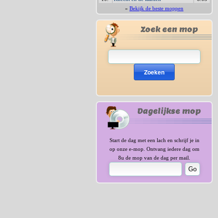
»
Bekijk de beste moppen
Zoek een mop
Zoeken
Dagelijkse mop
Start de dag met een lach en schrijf je in
op onze e-mop. Ontvang iedere dag om
8u de mop van de dag per mail.