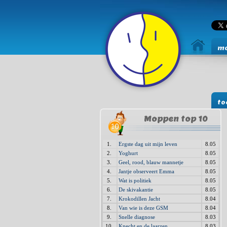
mo
to
Moppen top 10
1.
Ergste dag uit mijn leven
8.05
2.
Yoghurt
8.05
3.
Geel, rood, blauw mannetje
8.05
4.
Jantje observeert Emma
8.05
5.
Wat is politiek
8.05
6.
De skivakantie
8.05
7.
Krokodillen Jacht
8.04
8.
Van wie is deze GSM
8.04
9.
Snelle diagnose
8.03
10.
Knecht en de laarzen
8.03