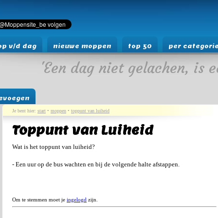
p v/d dag
nieuwe moppen
top 50
per categori
'Een dag niet gelachen, is e
evoegen
Je bent hier:
start
•
moppen
•
toppunt van luiheid
Toppunt van Luiheid
Wat is het toppunt van luiheid?
- Een uur op de bus wachten en bij de volgende halte afstappen.
Om te stemmen moet je
ingelogd
zijn.