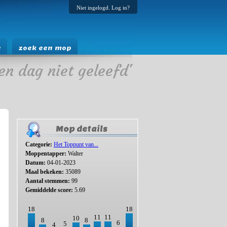
Niet ingelogd. Log in?
e
zoek een mop
en dag niet geleefd'
Mop details
Categorie:
Het Toppunt van...
Moppentapper:
Walter
Datum:
04-01-2023
Maal bekeken:
35089
Aantal stemmen:
99
Gemiddelde score:
5.69
18
18
11
11
10
8
8
6
5
4