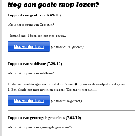
Nog een goeie mop lezen?
Toppunt van grof zijn (6.49/10)
Wat is het toppunt van Grof zijn?
- Iemand met 1 been een een step geven...
Mop verder lezen
(Je hebt 230% gelezen)
Toppunt van saddisme (7.29/10)
Wat is het toppunt van saddisme?
1. Met een vrachtwagen vol brood door Somali� rijden en de eendjes brood geven.
2. Een blinde een mep geven en zeggen: "Die zag je niet aank...
Mop verder lezen
(Je hebt 43% gelezen)
Toppunt van gemengde gevoelens (7.03/10)
Wat is het toppunt van gemengde gevoelens??