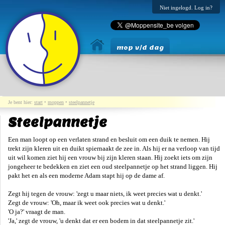
Niet ingelogd. Log in?
mop v/d dag
Je bent hier:
start
•
moppen
•
steelpannetje
Steelpannetje
Een man loopt op een verlaten strand en besluit om een duik te nemen. Hij
trekt zijn kleren uit en duikt spiernaakt de zee in. Als hij er na verloop van tijd
uit wil komen ziet hij een vrouw bij zijn kleren staan. Hij zoekt iets om zijn
jongeheer te bedekken en ziet een oud steelpannetje op het strand liggen. Hij
pakt het en als een moderne Adam stapt hij op de dame af.
Zegt hij tegen de vrouw: 'zegt u maar niets, ik weet precies wat u denkt.'
Zegt de vrouw: 'Oh, maar ik weet ook precies wat u denkt.'
'O ja?' vraagt de man.
'Ja,' zegt de vrouw, 'u denkt dat er een bodem in dat steelpannetje zit.'