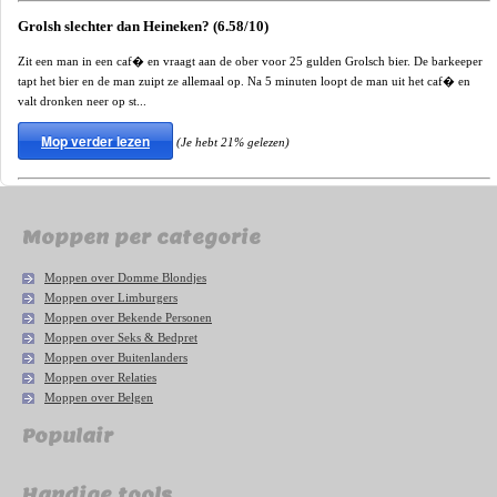
Grolsh slechter dan Heineken? (6.58/10)
Zit een man in een caf� en vraagt aan de ober voor 25 gulden Grolsch bier. De barkeeper
tapt het bier en de man zuipt ze allemaal op. Na 5 minuten loopt de man uit het caf� en
valt dronken neer op st...
Mop verder lezen
(Je hebt 21% gelezen)
Moppen per categorie
Moppen over Domme Blondjes
Moppen over Limburgers
Moppen over Bekende Personen
Moppen over Seks & Bedpret
Moppen over Buitenlanders
Moppen over Relaties
Moppen over Belgen
Populair
Handige tools