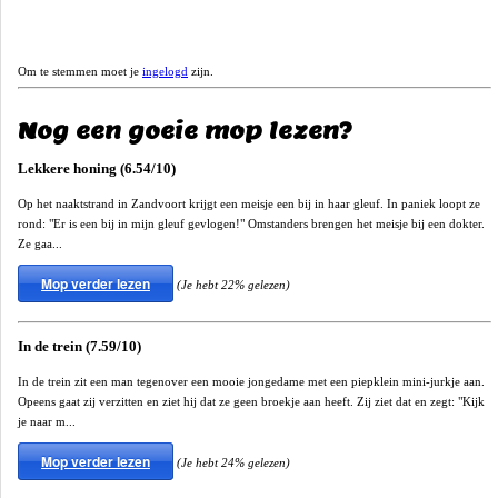
Om te stemmen moet je
ingelogd
zijn.
Nog een goeie mop lezen?
Lekkere honing (6.54/10)
Op het naaktstrand in Zandvoort krijgt een meisje een bij in haar gleuf. In paniek loopt ze
rond: "Er is een bij in mijn gleuf gevlogen!" Omstanders brengen het meisje bij een dokter.
Ze gaa...
Mop verder lezen
(Je hebt 22% gelezen)
In de trein (7.59/10)
In de trein zit een man tegenover een mooie jongedame met een piepklein mini-jurkje aan.
Opeens gaat zij verzitten en ziet hij dat ze geen broekje aan heeft. Zij ziet dat en zegt: "Kijk
je naar m...
Mop verder lezen
(Je hebt 24% gelezen)