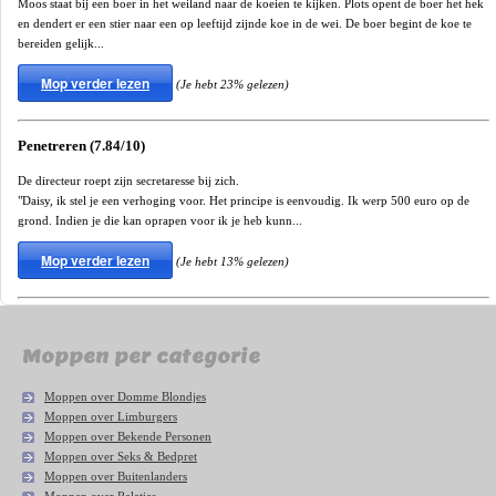
Moos staat bij een boer in het weiland naar de koeien te kijken. Plots opent de boer het hek
en dendert er een stier naar een op leeftijd zijnde koe in de wei. De boer begint de koe te
bereiden gelijk...
Mop verder lezen
(Je hebt 23% gelezen)
Penetreren (7.84/10)
De directeur roept zijn secretaresse bij zich.
"Daisy, ik stel je een verhoging voor. Het principe is eenvoudig. Ik werp 500 euro op de
grond. Indien je die kan oprapen voor ik je heb kunn...
Mop verder lezen
(Je hebt 13% gelezen)
Moppen per categorie
Moppen over Domme Blondjes
Moppen over Limburgers
Moppen over Bekende Personen
Moppen over Seks & Bedpret
Moppen over Buitenlanders