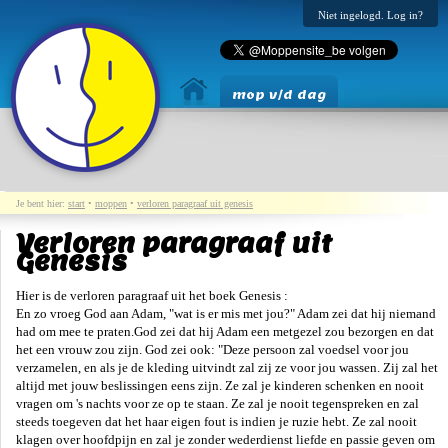
Niet ingelogd. Log in?
mop v/d dag
Je bent hier:
start
•
moppen
•
verloren paragraaf uit genesis
Verloren paragraaf uit
Genesis
Hier is de verloren paragraaf uit het boek Genesis :
En zo vroeg God aan Adam, "wat is er mis met jou?" Adam zei dat hij niemand
had om mee te praten.God zei dat hij Adam een metgezel zou bezorgen en dat
het een vrouw zou zijn. God zei ook: "Deze persoon zal voedsel voor jou
verzamelen, en als je de kleding uitvindt zal zij ze voor jou wassen. Zij zal het
altijd met jouw beslissingen eens zijn. Ze zal je kinderen schenken en nooit
vragen om 's nachts voor ze op te staan. Ze zal je nooit tegenspreken en zal
steeds toegeven dat het haar eigen fout is indien je ruzie hebt. Ze zal nooit
klagen over hoofdpijn en zal je zonder wederdienst liefde en passie geven om