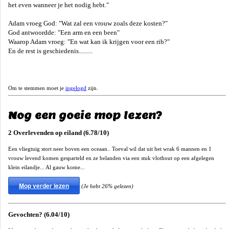
het even wanneer je het nodig hebt."
Adam vroeg God: "Wat zal een vrouw zoals deze kosten?"
God antwoordde: "Een arm en een been"
Waarop Adam vroeg: "En wat kan ik krijgen voor een rib?"
En de rest is geschiedenis.........
Om te stemmen moet je
ingelogd
zijn.
Nog een goeie mop lezen?
2 Overlevenden op eiland (6.78/10)
Een vliegtuig stort neer boven een oceaan.. Toeval wil dat uit het wrak 6 mannen en 1
vrouw levend komen gesparteld en ze belanden via een stuk vlothout op een afgelegen
klein eilandje... Al gauw kome...
Mop verder lezen
(Je hebt 26% gelezen)
Gevochten? (6.04/10)