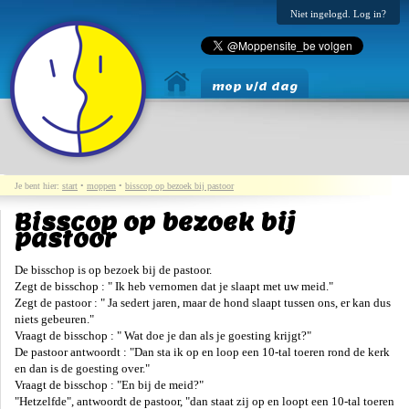
Niet ingelogd. Log in?
mop v/d dag
Je bent hier:
start
•
moppen
•
bisscop op bezoek bij pastoor
Bisscop op bezoek bij
pastoor
De bisschop is op bezoek bij de pastoor.
Zegt de bisschop : " Ik heb vernomen dat je slaapt met uw meid."
Zegt de pastoor : " Ja sedert jaren, maar de hond slaapt tussen ons, er kan dus
niets gebeuren."
Vraagt de bisschop : " Wat doe je dan als je goesting krijgt?"
De pastoor antwoordt : "Dan sta ik op en loop een 10-tal toeren rond de kerk
en dan is de goesting over."
Vraagt de bisschop : "En bij de meid?"
"Hetzelfde", antwoordt de pastoor, "dan staat zij op en loopt een 10-tal toeren