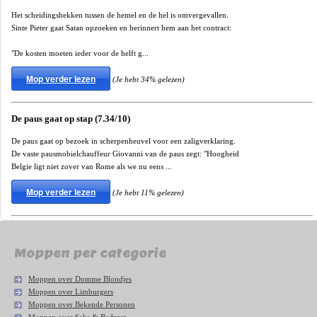
Het scheidingshekken tussen de hemel en de hel is omvergevallen.
Sinte Pieter gaat Satan opzoeken en herinnert hem aan het contract:
"De kosten moeten ieder voor de helft g...
Mop verder lezen
(Je hebt 34% gelezen)
De paus gaat op stap (7.34/10)
De paus gaat op bezoek in scherpenheuvel voor een zaligverklaring.
De vaste pausmobielchauffeur Giovanni van de paus zegt: "Hoogheid
Belgie ligt niet zover van Rome als we nu eens ...
Mop verder lezen
(Je hebt 11% gelezen)
Moppen per categorie
Moppen over Domme Blondjes
Moppen over Limburgers
Moppen over Bekende Personen