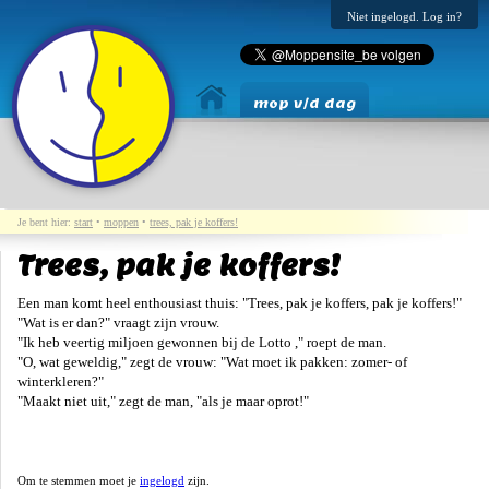
Niet ingelogd. Log in?
mop v/d dag
Je bent hier:
start
•
moppen
•
trees, pak je koffers!
Trees, pak je koffers!
Een man komt heel enthousiast thuis: "Trees, pak je koffers, pak je koffers!"
"Wat is er dan?" vraagt zijn vrouw.
"Ik heb veertig miljoen gewonnen bij de Lotto ," roept de man.
"O, wat geweldig," zegt de vrouw: "Wat moet ik pakken: zomer- of
winterkleren?"
"Maakt niet uit," zegt de man, "als je maar oprot!"
Om te stemmen moet je
ingelogd
zijn.