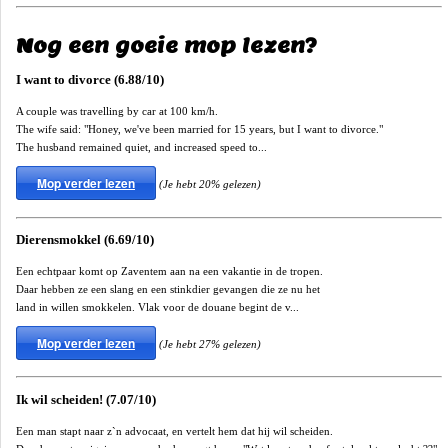
Nog een goeie mop lezen?
I want to divorce (6.88/10)
A couple was travelling by car at 100 km/h.
The wife said: "Honey, we've been married for 15 years, but I want to divorce."
The husband remained quiet, and increased speed to...
Mop verder lezen
(Je hebt 20% gelezen)
Dierensmokkel (6.69/10)
Een echtpaar komt op Zaventem aan na een vakantie in de tropen.
Daar hebben ze een slang en een stinkdier gevangen die ze nu het
land in willen smokkelen. Vlak voor de douane begint de v...
Mop verder lezen
(Je hebt 27% gelezen)
Ik wil scheiden! (7.07/10)
Een man stapt naar z`n advocaat, en vertelt hem dat hij wil scheiden.