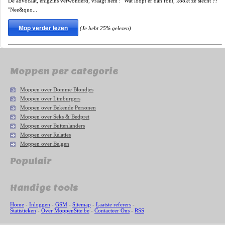
De advocaat, enigzins verwonderd, vraagt hem : "Wat loopt er dan fout, kookt ze slecht ??"
"Nee&quo...
Mop verder lezen
(Je hebt 25% gelezen)
Moppen per categorie
Moppen over Domme Blondjes
Moppen over Limburgers
Moppen over Bekende Personen
Moppen over Seks & Bedpret
Moppen over Buitenlanders
Moppen over Relaties
Moppen over Belgen
Populair
Handige tools
Home
-
Inloggen
-
GSM
-
Sitemap
-
Laatste referers
-
Statistieken
-
Over MoppenSite.be
-
Contacteer Ons
-
RSS