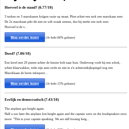
Hoeveel is de stand? (6.77/10)
3 turken en 3 marokanen krijgen ruzie op straat. Plots schiet een turk een marokaan neer.
De 2e marokaan pikt dit niet en wilt wraak nemen, dus hij steekt een turk neer.
Hoeveel is de s...
Mop verder lezen
(Je hebt 66% gelezen)
Dood? (7.86/10)
Een kerel met 20 pinten achter de kiezen bolt naar huis. Onderweg voelt hij een schok,
schiet klaarwakker, trekt zijn auto recht en ziet in z'n achteruitkijkspiegel nog een
Marokkaan de berm inkiepere...
Mop verder lezen
(Je hebt 15% gelezen)
Eerlijk en democratisch (7.43/10)
The airplane got height again.
Half a our later the airplane lost height again and the captain were on the loudspeakers once
more: "This is your captain speaking. We are still loosing heig...