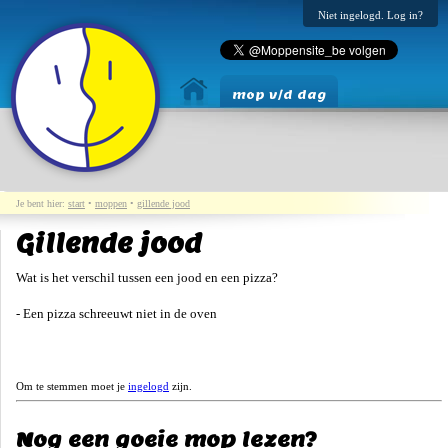
Niet ingelogd. Log in?
mop v/d dag
Je bent hier:
start
•
moppen
•
gillende jood
Gillende jood
Wat is het verschil tussen een jood en een pizza?
- Een pizza schreeuwt niet in de oven
Om te stemmen moet je
ingelogd
zijn.
Nog een goeie mop lezen?