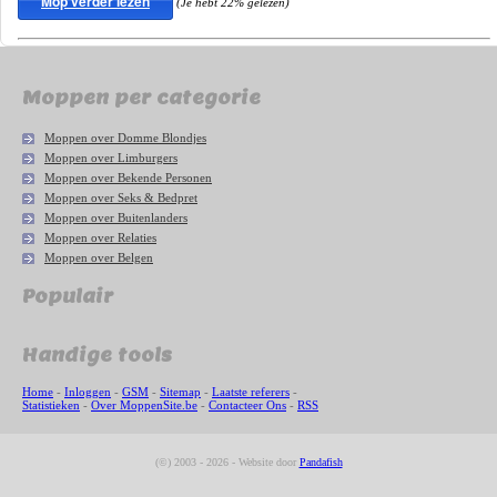
Mop verder lezen
(Je hebt 22% gelezen)
Moppen per categorie
Moppen over Domme Blondjes
Moppen over Limburgers
Moppen over Bekende Personen
Moppen over Seks & Bedpret
Moppen over Buitenlanders
Moppen over Relaties
Moppen over Belgen
Populair
Handige tools
Home
-
Inloggen
-
GSM
-
Sitemap
-
Laatste referers
-
Statistieken
-
Over MoppenSite.be
-
Contacteer Ons
-
RSS
(©) 2003 - 2026 - Website door
Pandafish