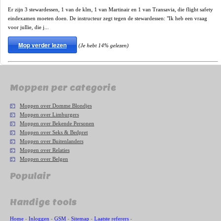
Er zijn 3 stewardessen, 1 van de klm, 1 van Martinair en 1 van Transavia, die flight safety
eindexamen moeten doen. De instructeur zegt tegen de stewardessen: "Ik heb een vraag
voor jullie, die j...
Mop verder lezen
(Je hebt 14% gelezen)
Moppen per categorie
Moppen over Domme Blondjes
Moppen over Limburgers
Moppen over Bekende Personen
Moppen over Seks & Bedpret
Moppen over Buitenlanders
Moppen over Relaties
Moppen over Belgen
Populair
Handige tools
Home
-
Inloggen
-
GSM
-
Sitemap
-
Laatste referers
-