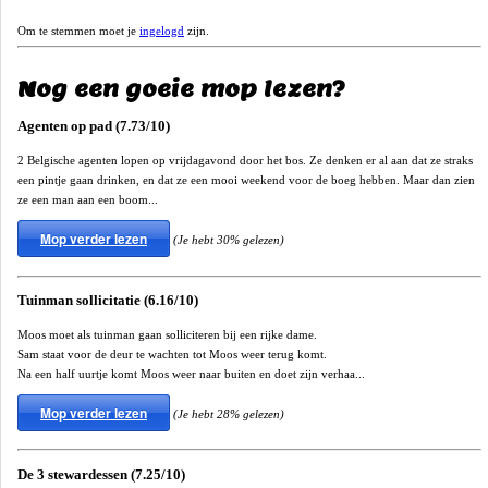
Om te stemmen moet je
ingelogd
zijn.
Nog een goeie mop lezen?
Agenten op pad (7.73/10)
2 Belgische agenten lopen op vrijdagavond door het bos. Ze denken er al aan dat ze straks
een pintje gaan drinken, en dat ze een mooi weekend voor de boeg hebben. Maar dan zien
ze een man aan een boom...
Mop verder lezen
(Je hebt 30% gelezen)
Tuinman sollicitatie (6.16/10)
Moos moet als tuinman gaan solliciteren bij een rijke dame.
Sam staat voor de deur te wachten tot Moos weer terug komt.
Na een half uurtje komt Moos weer naar buiten en doet zijn verhaa...
Mop verder lezen
(Je hebt 28% gelezen)
De 3 stewardessen (7.25/10)