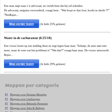
Een man stapt naar z`n advocaat, en vertelt hem dat hij wil scheiden.
De advocaat, enigzins verwonderd, vraagt hem : "Wat loopt er dan fout, kookt ze slecht ??"
"Nee&quo...
Mop verder lezen
(Je hebt 25% gelezen)
Water in de carburateur (6.55/10)
Een vrouw komt op een middag thuis en zegt tegen haar man: "Schatje, de auto start niet
meer, maar ik weet wat het probleem is" "Wat dan?" vraagt haar man. De vrouw antwoordt:
&quo...
Mop verder lezen
(Je hebt 29% gelezen)
Moppen per categorie
Moppen over Domme Blondjes
Moppen over Limburgers
Moppen over Bekende Personen
Moppen over Seks & Bedpret