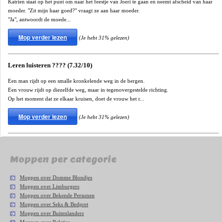
Katrien staat op het punt om naar het feestje van Joeri te gaan en neemt afscheid van haar
moeder. "Zit mijn haar goed?" vraagt ze aan haar moeder.
"Ja", antwoordt de moede...
Mop verder lezen
(Je hebt 31% gelezen)
Leren luisteren ???? (7.32/10)
Een man rijdt op een smalle kronkelende weg in de bergen.
Een vrouw rijdt op diezelfde weg, maar in tegenovergestelde richting.
Op het moment dat ze elkaar kruisen, doet de vrouw het r...
Mop verder lezen
(Je hebt 31% gelezen)
Moppen per categorie
Moppen over Domme Blondjes
Moppen over Limburgers
Moppen over Bekende Personen
Moppen over Seks & Bedpret
Moppen over Buitenlanders