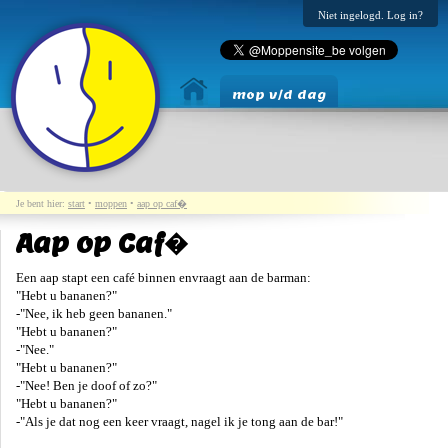
Niet ingelogd. Log in?
mop v/d dag
Je bent hier:
start
•
moppen
•
aap op caf�
Aap op Caf�
Een aap stapt een café binnen envraagt aan de barman:
"Hebt u bananen?"
-"Nee, ik heb geen bananen."
"Hebt u bananen?"
-"Nee."
"Hebt u bananen?"
-"Nee! Ben je doof of zo?"
"Hebt u bananen?"
-"Als je dat nog een keer vraagt, nagel ik je tong aan de bar!"