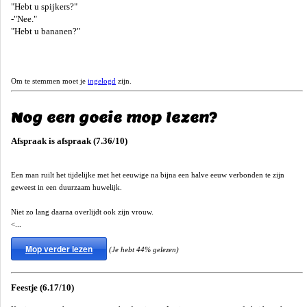
"Hebt u spijkers?"
-"Nee."
"Hebt u bananen?"
Om te stemmen moet je
ingelogd
zijn.
Nog een goeie mop lezen?
Afspraak is afspraak (7.36/10)
Een man ruilt het tijdelijke met het eeuwige na bijna een halve eeuw verbonden te zijn
geweest in een duurzaam huwelijk.
Niet zo lang daarna overlijdt ook zijn vrouw.
<...
Mop verder lezen
(Je hebt 44% gelezen)
Feestje (6.17/10)