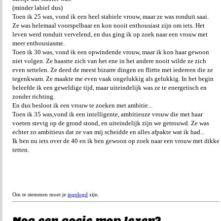
(minder labiel dus)
Toen ik 25 was, vond ik een heel stabiele vrouw, maar ze was ronduit saai.
Ze was helemaal voorspelbaar en kon nooit enthousiast zijn om iets. Het
leven werd ronduit vervelend, en dus ging ik op zoek naar een vrouw met
meer enthousiasme.
Toen ik 30 was, vond ik een opwindende vrouw, maar ik kon haar gewoon
niet volgen. Ze haastte zich van het ene in het andere nooit wilde ze zich
even settelen. Ze deed de meest bizarre dingen en flirtte met iedereen die ze
tegenkwam. Ze maakte me even vaak ongelukkig als gelukkig. In het begin
beleefde ik een geweldige tijd, maar uiteindelijk was ze te energetisch en
zonder richting.
En dus besloot ik een vrouw te zoeken met ambitie...
Toen ik 35 was,vond ik een intelligente, ambitieuze vrouw die met haar
voeten stevig op de grond stond, en uiteindelijk zijn we getrouwd. Ze was
echter zo ambitieus dat ze van mij scheidde en alles afpakte wat ik had...
Ik ben nu iets over de 40 en ik ben gewoon op zoek naar een vrouw met dikke
tetten.
Om te stemmen moet je
ingelogd
zijn.
Nog een goeie mop lezen?