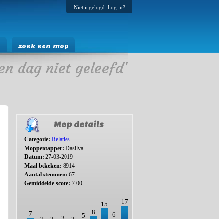
Niet ingelogd. Log in?
e
zoek een mop
en dag niet geleefd'
Mop details
Categorie:
Relaties
Moppentapper:
Dasilva
Datum:
27-03-2019
Maal bekeken:
8914
Aantal stemmen:
67
Gemiddelde score:
7.00
17
15
8
7
6
5
3
2
2
2