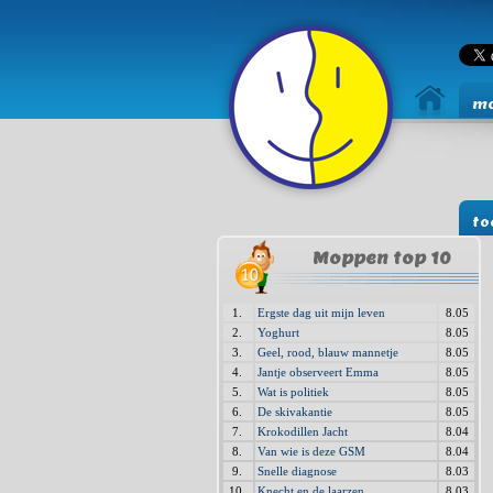
mo
to
Moppen top 10
1.
Ergste dag uit mijn leven
8.05
2.
Yoghurt
8.05
3.
Geel, rood, blauw mannetje
8.05
4.
Jantje observeert Emma
8.05
5.
Wat is politiek
8.05
6.
De skivakantie
8.05
7.
Krokodillen Jacht
8.04
8.
Van wie is deze GSM
8.04
9.
Snelle diagnose
8.03
10.
Knecht en de laarzen
8.03