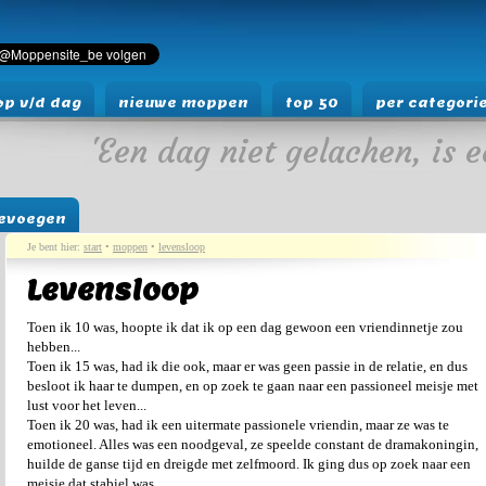
p v/d dag
nieuwe moppen
top 50
per categori
'Een dag niet gelachen, is e
evoegen
Je bent hier:
start
•
moppen
•
levensloop
Levensloop
Toen ik 10 was, hoopte ik dat ik op een dag gewoon een vriendinnetje zou
hebben...
Toen ik 15 was, had ik die ook, maar er was geen passie in de relatie, en dus
besloot ik haar te dumpen, en op zoek te gaan naar een passioneel meisje met
lust voor het leven...
Toen ik 20 was, had ik een uitermate passionele vriendin, maar ze was te
emotioneel. Alles was een noodgeval, ze speelde constant de dramakoningin,
huilde de ganse tijd en dreigde met zelfmoord. Ik ging dus op zoek naar een
meisje dat stabiel was.