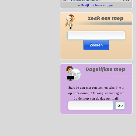
»
Bekijk de beste moppen
Zoek een mop
Zoeken
Dagelijkse mop
Start de dag met een lach en schrijf je in
op onze e-mop. Ontvang iedere dag om
8u de mop van de dag per mail.