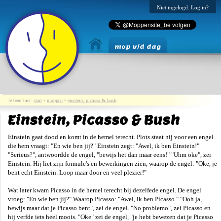
Niet ingelogd. Log in?
mop v/d dag
Je bent hier:
start
•
moppen
•
einstein, picasso & bush
Einstein, Picasso & Bush
Einstein gaat dood en komt in de hemel terecht. Plots staat hij voor een engel
die hem vraagt: "En wie ben jij?" Einstein zegt: "Awel, ik ben Einstein!"
"Serieus?", antwoordde de engel, "bewijs het dan maar eens!" "Uhm oke", zei
Einstein. Hij liet zijn formule's en bewerkingen zien, waarop de engel: "Oke, je
bent echt Einstein. Loop maar door en veel plezier!"
Wat later kwam Picasso in de hemel terecht bij dezelfede engel. De engel
vroeg: "En wie ben jij?" Waarop Picasso: "Awel, ik ben Picasso." "Ooh ja,
bewijs maar dat je Picasso bent", zei de engel. "No problemo", zei Picasso en
hij verfde iets heel moois. "Oke" zei de engel, "je hebt bewezen dat je Picasso