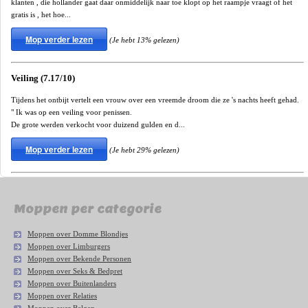
klanten , die hollander gaat daar onmiddelijk naar toe klopt op het raampje vraagt of het
gratis is , het hoe...
Mop verder lezen
(Je hebt 13% gelezen)
Veiling (7.17/10)
Tijdens het ontbijt vertelt een vrouw over een vreemde droom die ze 's nachts heeft gehad.
" Ik was op een veiling voor penissen.
De grote werden verkocht voor duizend gulden en d...
Mop verder lezen
(Je hebt 29% gelezen)
Moppen per categorie
Moppen over Domme Blondjes
Moppen over Limburgers
Moppen over Bekende Personen
Moppen over Seks & Bedpret
Moppen over Buitenlanders
Moppen over Relaties