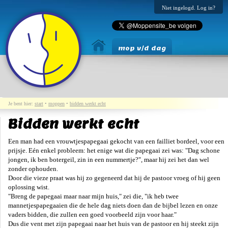
Niet ingelogd. Log in?
mop v/d dag
Je bent hier:
start
•
moppen
•
bidden werkt echt
Bidden werkt echt
Een man had een vrouwtjespapegaai gekocht van een failliet bordeel, voor een
prijsje. Eén enkel probleem: het enige wat die papegaai zei was: "Dag schone
jongen, ik ben botergeil, zin in een nummertje?", maar hij zei het dan wel
zonder ophouden.
Door die vieze praat was hij zo gegeneerd dat hij de pastoor vroeg of hij geen
oplossing wist.
"Breng de papegaai maar naar mijn huis," zei die, "ik heb twee
mannetjespapegaaien die de hele dag niets doen dan de bijbel lezen en onze
vaders bidden, die zullen een goed voorbeeld zijn voor haar."
Dus die vent met zijn papegaai naar het huis van de pastoor en hij steekt zijn