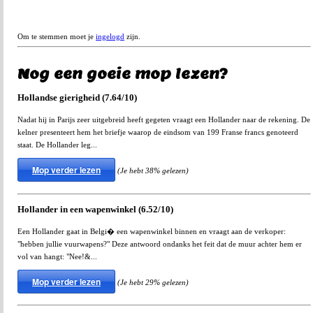
Om te stemmen moet je
ingelogd
zijn.
Nog een goeie mop lezen?
Hollandse gierigheid (7.64/10)
Nadat hij in Parijs zeer uitgebreid heeft gegeten vraagt een Hollander naar de rekening. De
kelner presenteert hem het briefje waarop de eindsom van 199 Franse francs genoteerd
staat. De Hollander leg...
Mop verder lezen
(Je hebt 38% gelezen)
Hollander in een wapenwinkel (6.52/10)
Een Hollander gaat in Belgi� een wapenwinkel binnen en vraagt aan de verkoper:
"hebben jullie vuurwapens?" Deze antwoord ondanks het feit dat de muur achter hem er
vol van hangt: "Nee!&...
Mop verder lezen
(Je hebt 29% gelezen)