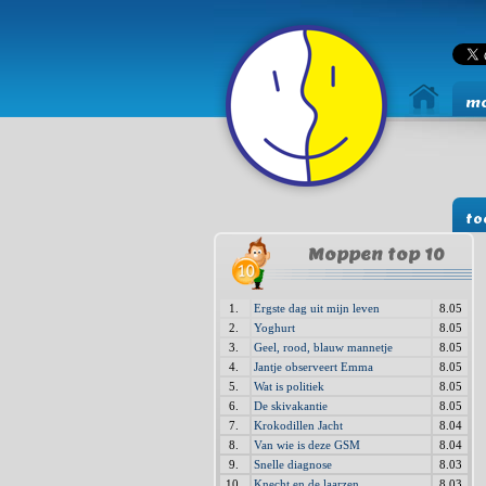
mo
to
Moppen top 10
1.
Ergste dag uit mijn leven
8.05
2.
Yoghurt
8.05
3.
Geel, rood, blauw mannetje
8.05
4.
Jantje observeert Emma
8.05
5.
Wat is politiek
8.05
6.
De skivakantie
8.05
7.
Krokodillen Jacht
8.04
8.
Van wie is deze GSM
8.04
9.
Snelle diagnose
8.03
10.
Knecht en de laarzen
8.03