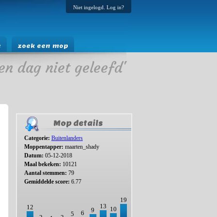
Niet ingelogd. Log in?
e
zoek een mop
en dag niet geleefd'
Mop details
Categorie:
Buitenlanders
Moppentapper:
maarten_shady
Datum:
05-12-2018
Maal bekeken:
10121
Aantal stemmen:
79
Gemiddelde score:
6.77
19
13
12
10
9
6
5