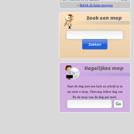
»
Bekijk de beste moppen
Zoek een mop
Zoeken
Dagelijkse mop
Start de dag met een lach en schrijf je in
op onze e-mop. Ontvang iedere dag om
8u de mop van de dag per mail.