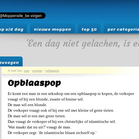
p v/d dag
nieuwe moppen
top 50
per categori
'Een dag niet gelachen, is e
evoegen
Je bent hier:
start
•
moppen
•
opblaaspop
Opblaaspop
Er komt een man in een seksshop om een opblaaspop te kopen, de verkoper
vraagt of hij een blonde, zwarte of bruine wil.
De man wil een blonde.
De verkoper vraagt ook of hij ene wil met kleine of grote tieten.
De man wil er een met grote tieten.
Dan vraagt de verkoper of hij een christelijke of islamitische wil.
'Wat maakt dat nu uit?' vraagt de man.
De verkoper zegt: 'de islamitische blaast zichzelf op.'