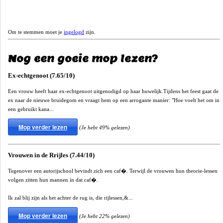
Om te stemmen moet je
ingelogd
zijn.
Nog een goeie mop lezen?
Ex-echtgenoot (7.65/10)
Een vrouw heeft haar ex-echtgenoot uitgenodigd op haar huwelijk.Tijdens het feest gaat de
ex naar de nieuwe bruidegom en vraagt hem op een arrogante manier: "Hoe voelt het om in
een gebruikt kana...
Mop verder lezen
(Je hebt 49% gelezen)
Vrouwen in de Rrijles (7.44/10)
Tegenover een autorijschool bevindt zich een caf�. Terwijl de vrouwen hun theorie-lessen
volgen zitten hun mannen in dat caf�.
Ik zal blij zijn als het achter de rug is, die rijlessen,&...
Mop verder lezen
(Je hebt 22% gelezen)