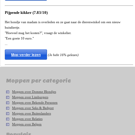
Pijpende kikker (7.83/10)
Het hondje van madam is overleden en ze gaat naar de dierenwinkel om een nieuw
huisdiertje.
"Hoeveel mag het kosten?", vraagt de winkelier.
"Een goeie 10 euro."
...
Mop verder lezen
(Je hebt 16% gelezen)
Moppen per categorie
Moppen over Domme Blondjes
Moppen over Limburgers
Moppen over Bekende Personen
Moppen over Seks & Bedpret
Moppen over Buitenlanders
Moppen over Relaties
Moppen over Belgen
Populair