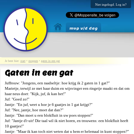
Niet ingelogd. Log in?
mop v/d dag
Je bent hier:
start
•
moppen
•
gaten in een gat
Gaten in een gat
Juffrouw: "Jongens, een raadseltje: hoe krijg ik 2 gaten in 1 gat?"
Marietje, terwijl ze met haar duim en wijsvinger een ringetje maakt en dat om
haar neus doet: "Kijk, juf, ik kan het!"
Juf: "Goed zo!"
Jantje: "En juf, weet u hoe je 6 gaatjes in 1 gat krijgt?"
Juf: "Nee, jantje, hoe moet dat dan?"
Jantje: "Dan moet u een blokfluit in uw poes stoppen!"
Juf: "Jantje d'r uit! Die taal wil ik niet horen, en trouwens: een blokfluit heeft
10 gaatjes!"
Jantje: "Maar ik kan toch niet weten dat u hem er helemaal in kunt stoppen?"