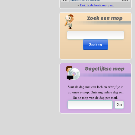
»
Bekijk de beste moppen
Zoek een mop
Zoeken
Dagelijkse mop
Start de dag met een lach en schrijf je in
op onze e-mop. Ontvang iedere dag om
8u de mop van de dag per mail.