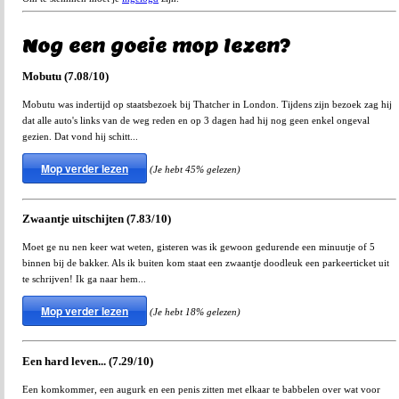
Nog een goeie mop lezen?
Mobutu (7.08/10)
Mobutu was indertijd op staatsbezoek bij Thatcher in London. Tijdens zijn bezoek zag hij
dat alle auto's links van de weg reden en op 3 dagen had hij nog geen enkel ongeval
gezien. Dat vond hij schitt...
Mop verder lezen
(Je hebt 45% gelezen)
Zwaantje uitschijten (7.83/10)
Moet ge nu nen keer wat weten, gisteren was ik gewoon gedurende een minuutje of 5
binnen bij de bakker. Als ik buiten kom staat een zwaantje doodleuk een parkeerticket uit
te schrijven! Ik ga naar hem...
Mop verder lezen
(Je hebt 18% gelezen)
Een hard leven... (7.29/10)
Een komkommer, een augurk en een penis zitten met elkaar te babbelen over wat voor