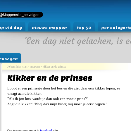
p v/d dag
nieuwe moppen
top 50
per categori
'Een dag niet gelachen, is e
evoegen
Je bent hier:
start
•
moppen
•
kikker en de prinses
Kikker en de prinses
Loopt er een prinsesje door het bos en die ziet daar een kikker lopen, ze
vraagt aan die kikker:
"Als ik jou kus, wordt je dan ook een mooie prins?"
Zegt die kikker: "Neej da's mijn broer, mij moet je eerst pijpen."
Om te stemmen moet je
ingelogd
zijn.