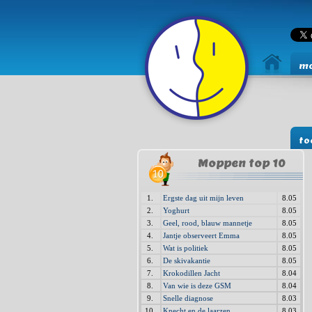
mo
to
Moppen top 10
1.
Ergste dag uit mijn leven
8.05
2.
Yoghurt
8.05
3.
Geel, rood, blauw mannetje
8.05
4.
Jantje observeert Emma
8.05
5.
Wat is politiek
8.05
6.
De skivakantie
8.05
7.
Krokodillen Jacht
8.04
8.
Van wie is deze GSM
8.04
9.
Snelle diagnose
8.03
10.
Knecht en de laarzen
8.03