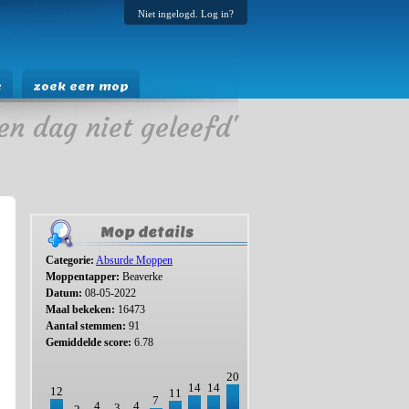
Niet ingelogd. Log in?
e
zoek een mop
en dag niet geleefd'
Mop details
Categorie:
Absurde Moppen
Moppentapper:
Beaverke
Datum:
08-05-2022
Maal bekeken:
16473
Aantal stemmen:
91
Gemiddelde score:
6.78
20
14
14
12
11
7
4
4
3