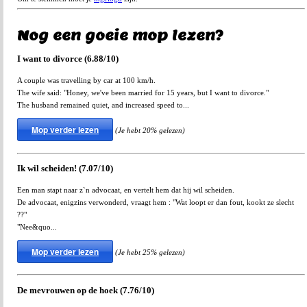
Nog een goeie mop lezen?
I want to divorce (6.88/10)
A couple was travelling by car at 100 km/h.
The wife said: "Honey, we've been married for 15 years, but I want to divorce."
The husband remained quiet, and increased speed to...
Mop verder lezen
(Je hebt 20% gelezen)
Ik wil scheiden! (7.07/10)
Een man stapt naar z`n advocaat, en vertelt hem dat hij wil scheiden.
De advocaat, enigzins verwonderd, vraagt hem : "Wat loopt er dan fout, kookt ze slecht
??"
"Nee&quo...
Mop verder lezen
(Je hebt 25% gelezen)
De mevrouwen op de hoek (7.76/10)