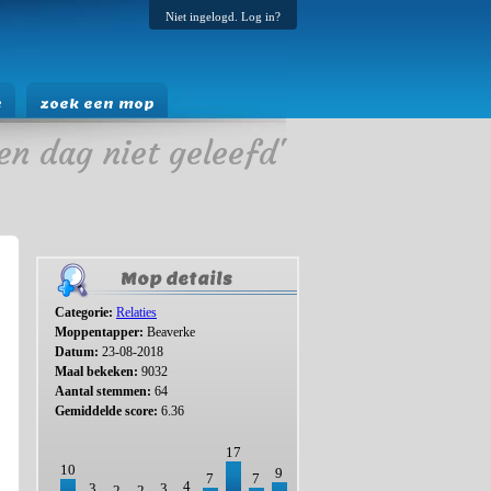
Niet ingelogd. Log in?
e
zoek een mop
en dag niet geleefd'
Mop details
Categorie:
Relaties
Moppentapper:
Beaverke
Datum:
23-08-2018
Maal bekeken:
9032
Aantal stemmen:
64
Gemiddelde score:
6.36
17
10
9
7
7
4
3
3
2
2