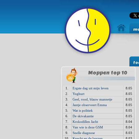
mo
to
Moppen top 10
1.
Ergste dag uit mijn leven
8.05
2.
Yoghurt
8.05
3.
Geel, rood, blauw mannetje
8.05
4.
Jantje observeert Emma
8.05
5.
Wat is politiek
8.05
6.
De skivakantie
8.05
7.
Krokodillen Jacht
8.04
8.
Van wie is deze GSM
8.04
9.
Snelle diagnose
8.03
10.
Knecht en de laarzen
8.03