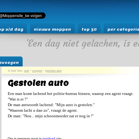
p v/d dag
nieuwe moppen
top 50
per categori
'Een dag niet gelachen, is e
evoegen
Je bent hier:
start
•
moppen
•
gestolen auto
Gestolen auto
Een man komt lachend het politie-bureau binnen, waarop een agent vraagt:
"Wat is er ?"
De man antwoordt lachend: "Mijn auto is gestolen."
"Waarom lacht u dan zo", vraagt de agent.
De man: "Nou... mijn schoonmoeder zat er nog in !"
Om te stemmen moet je
ingelogd
zijn.