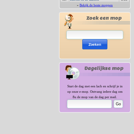
»
Bekijk de beste moppen
Zoek een mop
Zoeken
Dagelijkse mop
Start de dag met een lach en schrijf je in
op onze e-mop. Ontvang iedere dag om
8u de mop van de dag per mail.