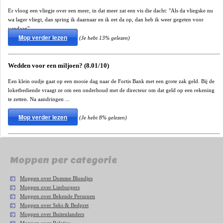
Er vloog een vliegje over een meer, in dat meer zat een vis die dacht: "Als da vliegske nu
wa lager vliegt, dan spring ik daarnaar en ik eet da op, dan heb ik weer gegeten voor
vandaag".
Mop verder lezen
(Je hebt 13% gelezen)
Wedden voor een miljoen? (8.01/10)
Een klein oudje gaat op een mooie dag naar de Fortis Bank met een grote zak geld. Bij de
loketbediende vraagt ze om een onderhoud met de directeur om dat geld op een rekening
te zetten. Na aandringen ...
Mop verder lezen
(Je hebt 8% gelezen)
Moppen per categorie
Moppen over Domme Blondjes
Moppen over Limburgers
Moppen over Bekende Personen
Moppen over Seks & Bedpret
Moppen over Buitenlanders