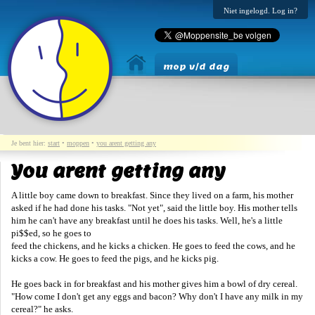
Niet ingelogd. Log in?
mop v/d dag
Je bent hier:
start
•
moppen
•
you arent getting any
You arent getting any
A little boy came down to breakfast. Since they lived on a farm, his mother
asked if he had done his tasks. "Not yet", said the little boy. His mother tells
him he can't have any breakfast until he does his tasks. Well, he's a little
pi$$ed, so he goes to
feed the chickens, and he kicks a chicken. He goes to feed the cows, and he
kicks a cow. He goes to feed the pigs, and he kicks pig.
He goes back in for breakfast and his mother gives him a bowl of dry cereal.
"How come I don't get any eggs and bacon? Why don't I have any milk in my
cereal?" he asks.