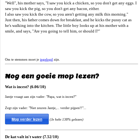
"Well", his mother says, "I saw you kick a chicken, so you don't get any eggs. I
saw you kick the pig, so you don't get any bacon, either.
I also saw you kick the cow, so you aren't getting any milk this morning."
Just then, his father comes down for breakfast, and he kicks the pussy cat as
he's walking into the kitchen. The little boy looks up at his mother with a
smile, and says, "Are you going to tell him, or should I?"
Om te stemmen moet je
ingelogd
zijn.
Nog een goeie mop lezen?
Wat is incest? (6.06/10)
Jantje vraagt aan zijn vader: "Papa, wat is incest?"
Zegt zijn vader: "Niet zeuren Jantje,... verder pijpen!!"...
Mop verder lezen
(Je hebt 138% gelezen)
De kat valt in't water (7.52/10)