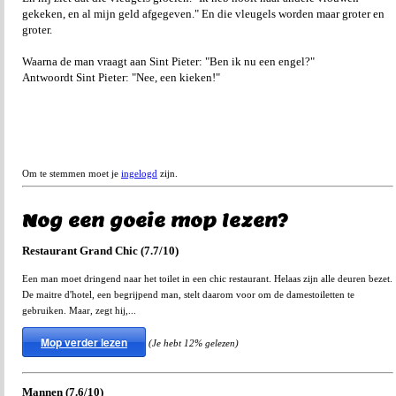
gekeken, en al mijn geld afgegeven." En die vleugels worden maar groter en
groter.
Waarna de man vraagt aan Sint Pieter: "Ben ik nu een engel?"
Antwoordt Sint Pieter: "Nee, een kieken!"
Om te stemmen moet je
ingelogd
zijn.
Nog een goeie mop lezen?
Restaurant Grand Chic (7.7/10)
Een man moet dringend naar het toilet in een chic restaurant. Helaas zijn alle deuren bezet.
De maitre d'hotel, een begrijpend man, stelt daarom voor om de damestoiletten te
gebruiken. Maar, zegt hij,...
Mop verder lezen
(Je hebt 12% gelezen)
Mannen (7.6/10)