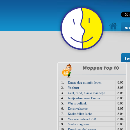
mo
to
Moppen top 10
1.
Ergste dag uit mijn leven
8.05
2.
Yoghurt
8.05
3.
Geel, rood, blauw mannetje
8.05
4.
Jantje observeert Emma
8.05
5.
Wat is politiek
8.05
6.
De skivakantie
8.05
7.
Krokodillen Jacht
8.04
8.
Van wie is deze GSM
8.04
9.
Snelle diagnose
8.03
10.
Knecht en de laarzen
8.03