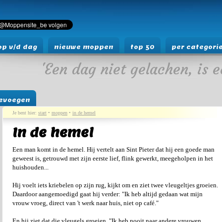
p v/d dag
nieuwe moppen
top 50
per categori
'Een dag niet gelachen, is e
evoegen
Je bent hier:
start
•
moppen
•
in de hemel
In de hemel
Een man komt in de hemel. Hij vertelt aan Sint Pieter dat hij een goede man
geweest is, getrouwd met zijn eerste lief, flink gewerkt, meegeholpen in het
huishouden...
Hij voelt iets kriebelen op zijn rug, kijkt om en ziet twee vleugeltjes groeien.
Daardoor aangemoedigd gaat hij verder: "Ik heb altijd gedaan wat mijn
vrouw vroeg, direct van 't werk naar huis, niet op café."
En hij ziet dat die vleugels groeien. "Ik heb nooit naar andere vrouwen