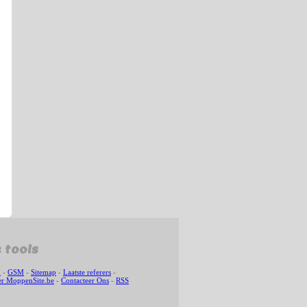
 tools
n
-
GSM
-
Sitemap
-
Laatste referers
-
r MoppenSite.be
-
Contacteer Ons
-
RSS