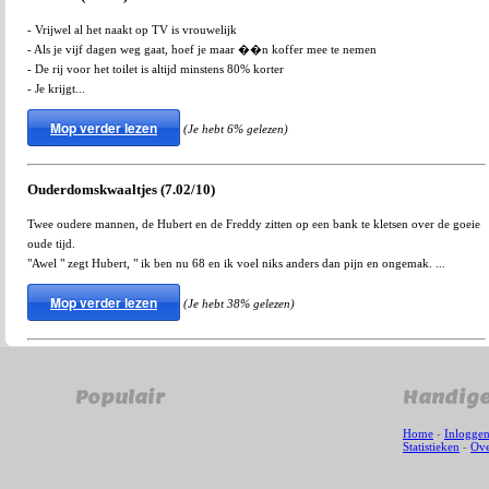
- Vrijwel al het naakt op TV is vrouwelijk
- Als je vijf dagen weg gaat, hoef je maar ��n koffer mee te nemen
- De rij voor het toilet is altijd minstens 80% korter
- Je krijgt...
Mop verder lezen
(Je hebt 6% gelezen)
Ouderdomskwaaltjes (7.02/10)
Twee oudere mannen, de Hubert en de Freddy zitten op een bank te kletsen over de goeie
oude tijd.
"Awel " zegt Hubert, " ik ben nu 68 en ik voel niks anders dan pijn en ongemak. ...
Mop verder lezen
(Je hebt 38% gelezen)
Populair
Handige
Home
-
Inlogge
Statistieken
-
Ove