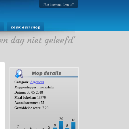
Niet ingelogd. Log in?
e
zoek een mop
en dag niet geleefd'
Mop details
Categorie:
Algemeen
Moppentapper:
riveraphilip
Datum:
05-05-2018
Maal bekeken:
13779
Aantal stemmen:
75
Gemiddelde score:
7.20
20
18
9
8
7
5
4