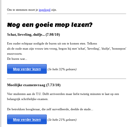
Om te stemmen moet je
ingelogd
zijn.
Nog een goeie mop lezen?
Schat, lieveling, duifje... (7.98/10)
Een ouder echtpaar nodigde de buren uit om te komen eten. Telkens
als de oude man zijn vrouw iets vroeg, begon hij met 'schat', 'lieveling', 'duifje', 'honnepon'
enzovoorts.
De buren war...
Mop verder lezen
(Je hebt 32% gelezen)
Moeilijke examenvraag (7.73/10)
Vier studenten aan de T.U. Delft arriveerden maar liefst twintig minuten te laat op een
belangrijk schriftelijke examen.
De betrokken hoogleraar, die zelf surveilleerde, deelde de stude...
Mop verder lezen
(Je hebt 21% gelezen)