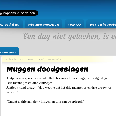
p v/d dag
nieuwe moppen
top 50
per categori
'Een dag niet gelachen, is e
evoegen
Je bent hier:
start
•
moppen
•
muggen doodgeslagen
Muggen doodgeslagen
Jantje zegt tegen zijn vriend: "Ik heb vannacht zes muggen doodgeslagen.
Drie mannetjes en drie vrouwtjes."
Jantjes vriend vraagt: "Hoe weet je dat het drie mannetjes en drie vrouwtjes
waren?"
"Omdat er drie aan de tv hingen en drie aan de spiegel."