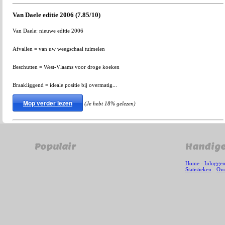
Van Daele editie 2006 (7.85/10)
Van Daele: nieuwe editie 2006
Afvallen = van uw weegschaal tuimelen
Beschutten = West-Vlaams voor droge koeken
Braakliggend = ideale positie bij overmatig...
Mop verder lezen
(Je hebt 18% gelezen)
Populair
Handige
Home
-
Inlogge
Statistieken
-
Ove