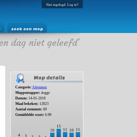
Niet ingelogd. Log in?
e
zoek een mop
en dag niet geleefd'
Mop details
Categorie:
Algemeen
Moppentapper:
dogge
Datum:
14-01-2018
Maal bekeken:
12823
Aantal stemmen:
69
Gemiddelde score:
6.99
15
11
11
10
10
4
3
2
2