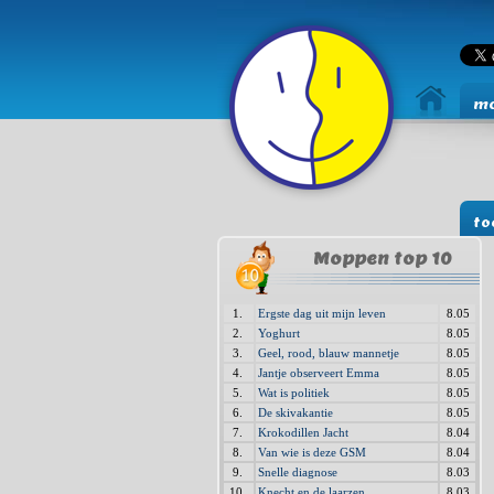
mo
to
Moppen top 10
1.
Ergste dag uit mijn leven
8.05
2.
Yoghurt
8.05
3.
Geel, rood, blauw mannetje
8.05
4.
Jantje observeert Emma
8.05
5.
Wat is politiek
8.05
6.
De skivakantie
8.05
7.
Krokodillen Jacht
8.04
8.
Van wie is deze GSM
8.04
9.
Snelle diagnose
8.03
10.
Knecht en de laarzen
8.03