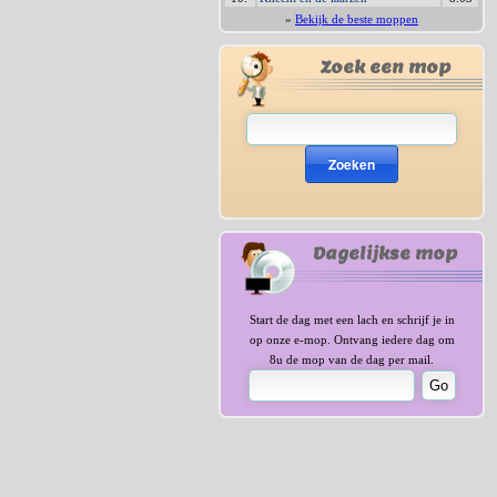
»
Bekijk de beste moppen
Zoek een mop
Zoeken
Dagelijkse mop
Start de dag met een lach en schrijf je in
op onze e-mop. Ontvang iedere dag om
8u de mop van de dag per mail.