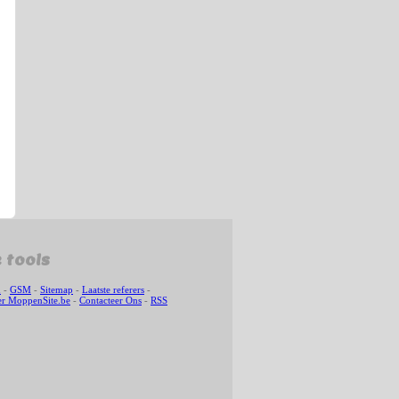
 tools
n
-
GSM
-
Sitemap
-
Laatste referers
-
r MoppenSite.be
-
Contacteer Ons
-
RSS