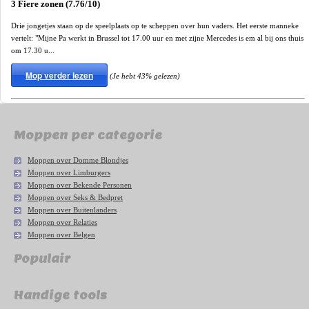
3 Fiere zonen (7.76/10)
Drie jongetjes staan op de speelplaats op te scheppen over hun vaders. Het eerste manneke
vertelt: "Mijne Pa werkt in Brussel tot 17.00 uur en met zijne Mercedes is em al bij ons thuis
om 17.30 u...
Mop verder lezen
(Je hebt 43% gelezen)
Moppen per categorie
Moppen over Domme Blondjes
Moppen over Limburgers
Moppen over Bekende Personen
Moppen over Seks & Bedpret
Moppen over Buitenlanders
Moppen over Relaties
Moppen over Belgen
Populair
Handige tools