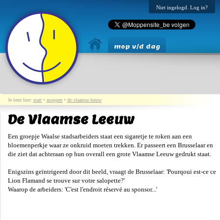
Niet ingelogd. Log in?
mop v/d dag
Je bent hier:
start
•
moppen
•
de vlaamse leeuw
De Vlaamse Leeuw
Een groepje Waalse stadsarbeiders staat een sigaretje te roken aan een
bloemenperkje waar ze onkruid moeten trekken. Er passeert een Brusselaar en
die ziet dat achteraan op hun overall een grote Vlaamse Leeuw gedrukt staat.
Enigszins geïntrigeerd door dit beeld, vraagt de Brusselaar: 'Pourqoui est-ce ce
Lion Flamand se trouve sur votre salopette?'
Waarop de arbeiders: 'C'est l'endroit réservé au sponsor...'