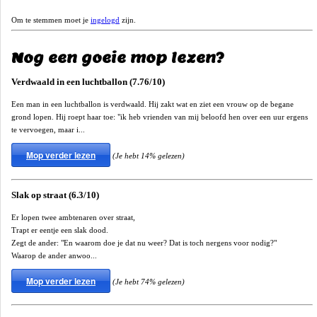
Om te stemmen moet je
ingelogd
zijn.
Nog een goeie mop lezen?
Verdwaald in een luchtballon (7.76/10)
Een man in een luchtballon is verdwaald. Hij zakt wat en ziet een vrouw op de begane
grond lopen. Hij roept haar toe: "ik heb vrienden van mij beloofd hen over een uur ergens
te vervoegen, maar i...
Mop verder lezen
(Je hebt 14% gelezen)
Slak op straat (6.3/10)
Er lopen twee ambtenaren over straat,
Trapt er eentje een slak dood.
Zegt de ander: "En waarom doe je dat nu weer? Dat is toch nergens voor nodig?"
Waarop de ander anwoo...
Mop verder lezen
(Je hebt 74% gelezen)