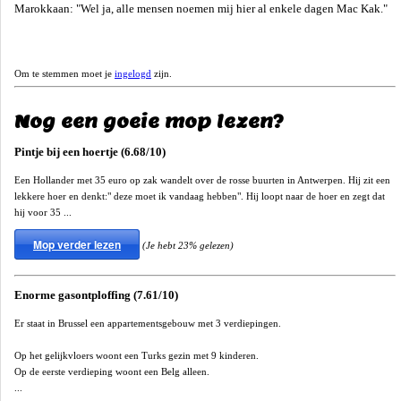
Marokkaan: "Wel ja, alle mensen noemen mij hier al enkele dagen Mac Kak."
Om te stemmen moet je
ingelogd
zijn.
Nog een goeie mop lezen?
Pintje bij een hoertje (6.68/10)
Een Hollander met 35 euro op zak wandelt over de rosse buurten in Antwerpen. Hij zit een
lekkere hoer en denkt:" deze moet ik vandaag hebben". Hij loopt naar de hoer en zegt dat
hij voor 35 ...
Mop verder lezen
(Je hebt 23% gelezen)
Enorme gasontploffing (7.61/10)
Er staat in Brussel een appartementsgebouw met 3 verdiepingen.
Op het gelijkvloers woont een Turks gezin met 9 kinderen.
Op de eerste verdieping woont een Belg alleen.
...