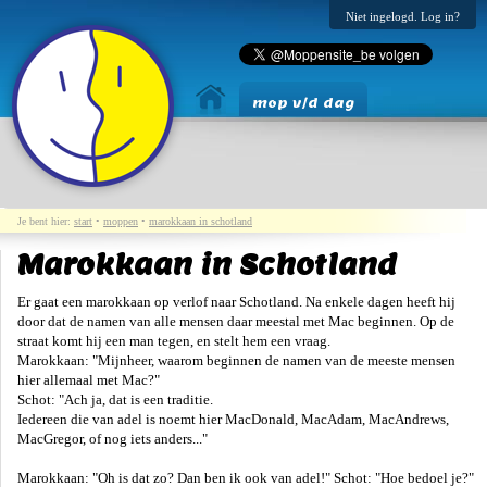
Niet ingelogd. Log in?
mop v/d dag
Je bent hier:
start
•
moppen
•
marokkaan in schotland
Marokkaan in Schotland
Er gaat een marokkaan op verlof naar Schotland. Na enkele dagen heeft hij
door dat de namen van alle mensen daar meestal met Mac beginnen. Op de
straat komt hij een man tegen, en stelt hem een vraag.
Marokkaan: "Mijnheer, waarom beginnen de namen van de meeste mensen
hier allemaal met Mac?"
Schot: "Ach ja, dat is een traditie.
Iedereen die van adel is noemt hier MacDonald, MacAdam, MacAndrews,
MacGregor, of nog iets anders..."
Marokkaan: "Oh is dat zo? Dan ben ik ook van adel!" Schot: "Hoe bedoel je?"