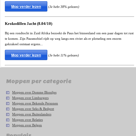
Mop verder lezen
(Je hebt 38% gelezen)
Krokodillen Jacht (8.04/10)
Bij een rondtocht in Zuid Afrika bezoekt de Paus het binnenland om een paar dagen tot rust
te komen. Zijn Pausmobiel rijdt op weg langs een rivier als er plotseling een enorm
gekrakeel ontstaat ergens...
Mop verder lezen
(Je hebt 11% gelezen)
Moppen per categorie
Moppen over Domme Blondjes
Moppen over Limburgers
Moppen over Bekende Personen
Moppen over Seks & Bedpret
Moppen over Buitenlanders
Moppen over Relaties
Moppen over Belgen
Populair