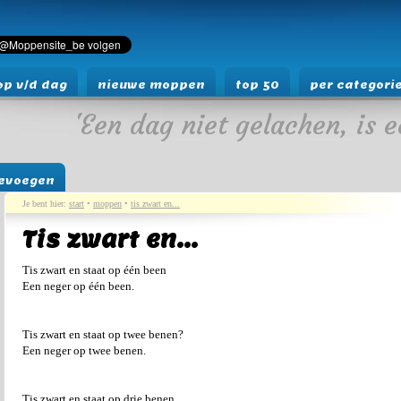
p v/d dag
nieuwe moppen
top 50
per categori
'Een dag niet gelachen, is e
evoegen
Je bent hier:
start
•
moppen
•
tis zwart en...
Tis zwart en...
Tis zwart en staat op één been
Een neger op één been.
Tis zwart en staat op twee benen?
Een neger op twee benen.
Tis zwart en staat op drie benen.