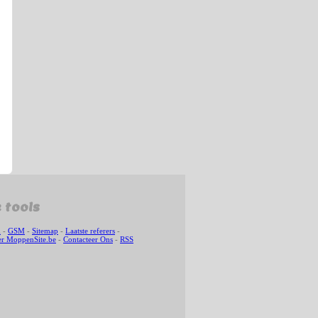
 tools
n
-
GSM
-
Sitemap
-
Laatste referers
-
r MoppenSite.be
-
Contacteer Ons
-
RSS