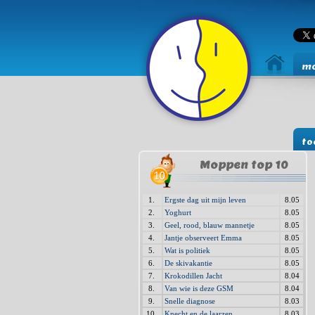
mo
to
Moppen top 10
1.
Ergste dag uit mijn leven
8.05
2.
Yoghurt
8.05
3.
Geel, rood, blauw mannetje
8.05
4.
Jantje observeert Emma
8.05
5.
Wat is politiek
8.05
6.
De skivakantie
8.05
7.
Krokodillen Jacht
8.04
8.
Van wie is deze GSM
8.04
9.
Snelle diagnose
8.03
10.
Knecht en de laarzen
8.03