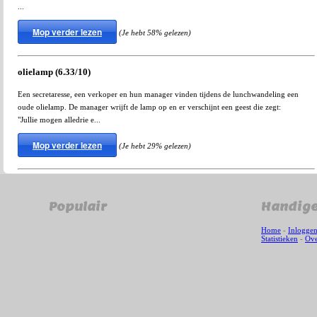
...
Mop verder lezen
(Je hebt 58% gelezen)
olielamp (6.33/10)
Een secretaresse, een verkoper en hun manager vinden tijdens de lunchwandeling een
oude olielamp. De manager wrijft de lamp op en er verschijnt een geest die zegt:
"Jullie mogen alledrie e...
Mop verder lezen
(Je hebt 29% gelezen)
Populair
Handige
Home
-
Inlogge
Statistieken
-
Ove