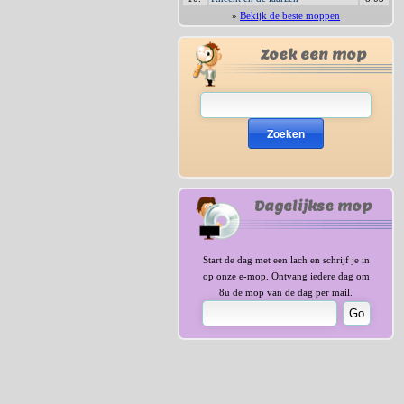
»
Bekijk de beste moppen
Zoek een mop
Zoeken
Dagelijkse mop
Start de dag met een lach en schrijf je in
op onze e-mop. Ontvang iedere dag om
8u de mop van de dag per mail.