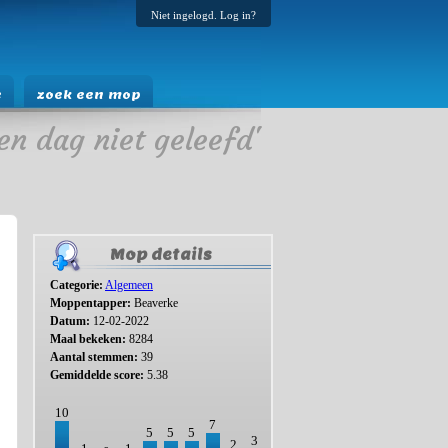
Niet ingelogd. Log in?
e
zoek een mop
en dag niet geleefd'
Mop details
Categorie:
Algemeen
Moppentapper:
Beaverke
Datum:
12-02-2022
Maal bekeken:
8284
Aantal stemmen:
39
Gemiddelde score:
5.38
10
7
5
5
5
3
2