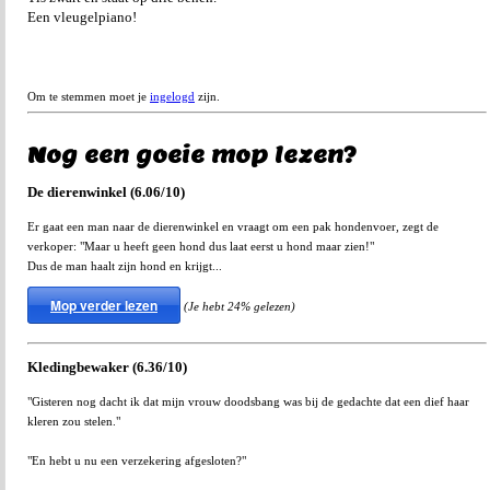
Een vleugelpiano!
Om te stemmen moet je
ingelogd
zijn.
Nog een goeie mop lezen?
De dierenwinkel (6.06/10)
Er gaat een man naar de dierenwinkel en vraagt om een pak hondenvoer, zegt de
verkoper: "Maar u heeft geen hond dus laat eerst u hond maar zien!"
Dus de man haalt zijn hond en krijgt...
Mop verder lezen
(Je hebt 24% gelezen)
Kledingbewaker (6.36/10)
"Gisteren nog dacht ik dat mijn vrouw doodsbang was bij de gedachte dat een dief haar
kleren zou stelen."
"En hebt u nu een verzekering afgesloten?"