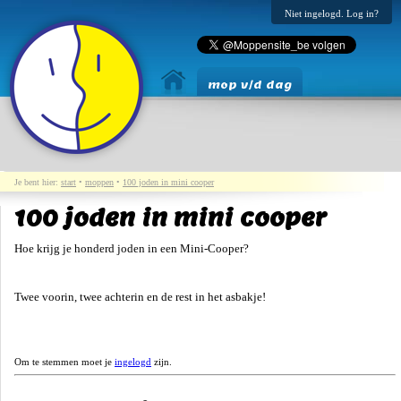
Niet ingelogd. Log in?
mop v/d dag
Je bent hier:
start
•
moppen
•
100 joden in mini cooper
100 joden in mini cooper
Hoe krijg je honderd joden in een Mini-Cooper?
Twee voorin, twee achterin en de rest in het asbakje!
Om te stemmen moet je
ingelogd
zijn.