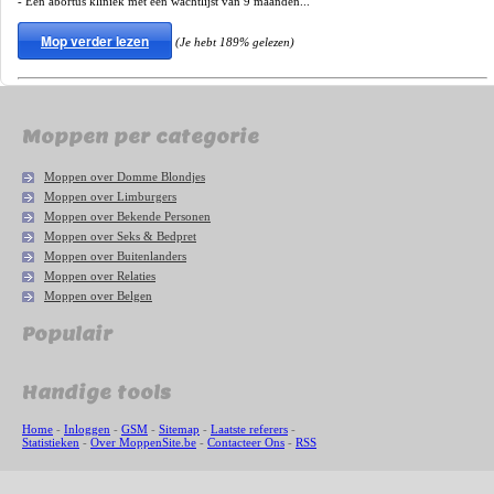
- Een abortus kliniek met een wachtlijst van 9 maanden...
Mop verder lezen
(Je hebt 189% gelezen)
Moppen per categorie
Moppen over Domme Blondjes
Moppen over Limburgers
Moppen over Bekende Personen
Moppen over Seks & Bedpret
Moppen over Buitenlanders
Moppen over Relaties
Moppen over Belgen
Populair
Handige tools
Home
-
Inloggen
-
GSM
-
Sitemap
-
Laatste referers
-
Statistieken
-
Over MoppenSite.be
-
Contacteer Ons
-
RSS