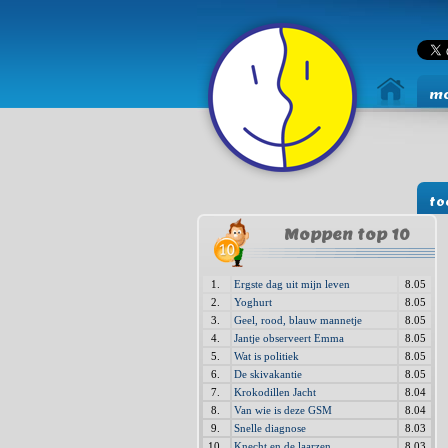
mo
to
Moppen top 10
1.
Ergste dag uit mijn leven
8.05
2.
Yoghurt
8.05
3.
Geel, rood, blauw mannetje
8.05
4.
Jantje observeert Emma
8.05
5.
Wat is politiek
8.05
6.
De skivakantie
8.05
7.
Krokodillen Jacht
8.04
8.
Van wie is deze GSM
8.04
9.
Snelle diagnose
8.03
10.
Knecht en de laarzen
8.03