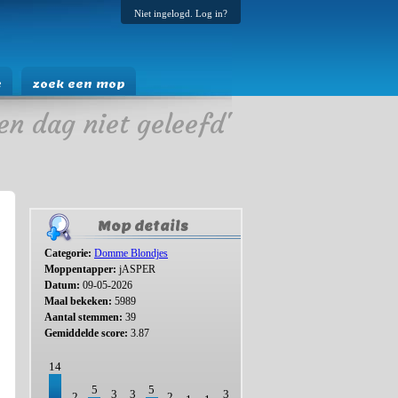
Niet ingelogd. Log in?
e
zoek een mop
en dag niet geleefd'
Mop details
Categorie:
Domme Blondjes
Moppentapper:
jASPER
Datum:
09-05-2026
Maal bekeken:
5989
Aantal stemmen:
39
Gemiddelde score:
3.87
14
5
5
3
3
3
2
2