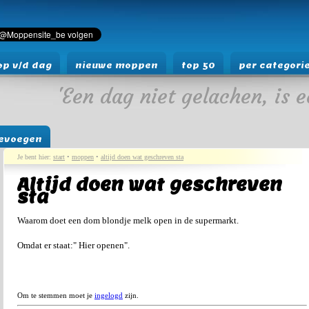
p v/d dag
nieuwe moppen
top 50
per categori
'Een dag niet gelachen, is e
evoegen
Je bent hier:
start
•
moppen
•
altijd doen wat geschreven sta
Altijd doen wat geschreven
sta
Waarom doet een dom blondje melk open in de supermarkt.
Omdat er staat:" Hier openen".
Om te stemmen moet je
ingelogd
zijn.