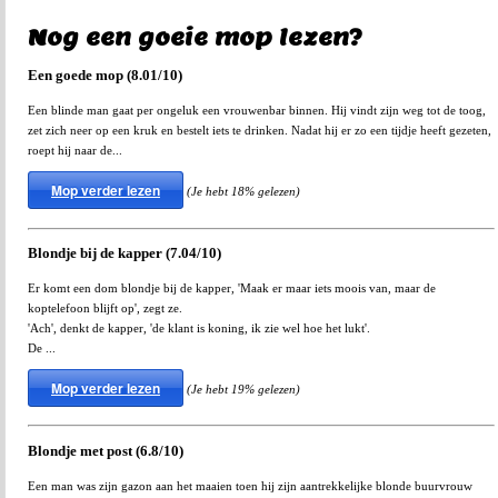
Nog een goeie mop lezen?
Een goede mop (8.01/10)
Een blinde man gaat per ongeluk een vrouwenbar binnen. Hij vindt zijn weg tot de toog,
zet zich neer op een kruk en bestelt iets te drinken. Nadat hij er zo een tijdje heeft gezeten,
roept hij naar de...
Mop verder lezen
(Je hebt 18% gelezen)
Blondje bij de kapper (7.04/10)
Er komt een dom blondje bij de kapper, 'Maak er maar iets moois van, maar de
koptelefoon blijft op', zegt ze.
'Ach', denkt de kapper, 'de klant is koning, ik zie wel hoe het lukt'.
De ...
Mop verder lezen
(Je hebt 19% gelezen)
Blondje met post (6.8/10)
Een man was zijn gazon aan het maaien toen hij zijn aantrekkelijke blonde buurvrouw