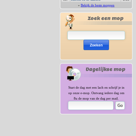
»
Bekijk de beste moppen
Zoek een mop
Zoeken
Dagelijkse mop
Start de dag met een lach en schrijf je in
op onze e-mop. Ontvang iedere dag om
8u de mop van de dag per mail.