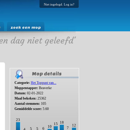
Niet ingelogd. Log in?
e
zoek een mop
en dag niet geleefd'
Mop details
Categorie:
Het Toppunt van...
Moppentapper:
Beaverke
Datum:
02-01-2022
Maal bekeken:
25362
Aantal stemmen:
105
Gemiddelde score:
5.60
23
18
15
12
10
7
6
5
5
4