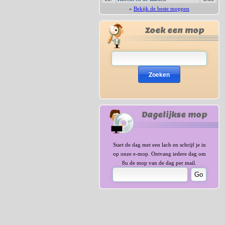
»
Bekijk de beste moppen
Zoek een mop
Zoeken
Dagelijkse mop
Start de dag met een lach en schrijf je in
op onze e-mop. Ontvang iedere dag om
8u de mop van de dag per mail.