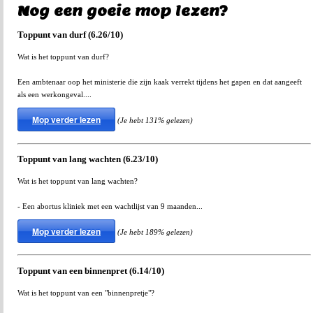
Nog een goeie mop lezen?
Toppunt van durf (6.26/10)
Wat is het toppunt van durf?
Een ambtenaar oop het ministerie die zijn kaak verrekt tijdens het gapen en dat aangeeft
als een werkongeval....
Mop verder lezen
(Je hebt 131% gelezen)
Toppunt van lang wachten (6.23/10)
Wat is het toppunt van lang wachten?
- Een abortus kliniek met een wachtlijst van 9 maanden...
Mop verder lezen
(Je hebt 189% gelezen)
Toppunt van een binnenpret (6.14/10)
Wat is het toppunt van een "binnenpretje"?