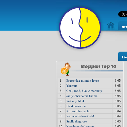
mo
to
Moppen top 10
1.
Ergste dag uit mijn leven
8.05
2.
Yoghurt
8.05
3.
Geel, rood, blauw mannetje
8.05
4.
Jantje observeert Emma
8.05
5.
Wat is politiek
8.05
6.
De skivakantie
8.05
7.
Krokodillen Jacht
8.04
8.
Van wie is deze GSM
8.04
9.
Snelle diagnose
8.03
10.
Knecht en de laarzen
8.03