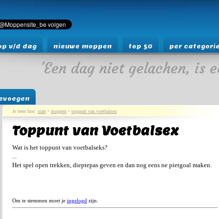
p v/d dag
nieuwe moppen
top 50
per categori
'Een dag niet gelachen, is e
evoegen
Je bent hier:
start
•
moppen
•
toppunt van voetbalsex
Toppunt van Voetbalsex
Wat is het toppunt van voetbalseks?
...
Het spel open trekken, dieptepas geven en dan nog eens ne pietgoal maken.
Om te stemmen moet je
ingelogd
zijn.