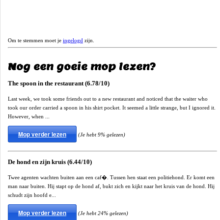
Om te stemmen moet je
ingelogd
zijn.
Nog een goeie mop lezen?
The spoon in the restaurant (6.78/10)
Last week, we took some friends out to a new restaurant and noticed that the waiter who
took our order carried a spoon in his shirt pocket. It seemed a little strange, but I ignored it.
However, when ...
Mop verder lezen
(Je hebt 9% gelezen)
De hond en zijn kruis (6.44/10)
Twee agenten wachten buiten aan een caf�. Tussen hen staat een politiehond. Er komt een
man naar buiten. Hij stapt op de hond af, bukt zich en kijkt naar het kruis van de hond. Hij
schudt zijn hoofd e...
Mop verder lezen
(Je hebt 24% gelezen)