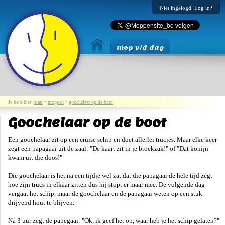
Niet ingelogd. Log in?
mop v/d dag
Je bent hier:
start
•
moppen
•
goochelaar op de boot
Goochelaar op de boot
Een goochelaar zit op een cruise schip en doet allerlei trucjes. Maar elke keer
zegt een papagaai uit de zaal: "De kaart zit in je broekzak!" of "Dat konijn
kwam uit die doos!"
Die goochelaar is het na een tijdje wel zat dat die papagaai de hele tijd zegt
hoe zijn trucs in elkaar zitten dus hij stopt er maar mee. De volgende dag
vergaat het schip, maar de goochelaar en de papagaai weten op een stuk
drijvend hout te blijven.
Na 3 uur zegt de papegaai: "Ok, ik geef het op, waar heb je het schip gelaten?"