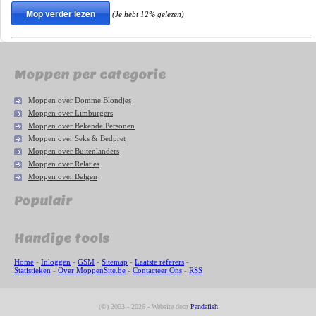
Mop verder lezen
(Je hebt 12% gelezen)
Moppen per categorie
Moppen over Domme Blondjes
Moppen over Limburgers
Moppen over Bekende Personen
Moppen over Seks & Bedpret
Moppen over Buitenlanders
Moppen over Relaties
Moppen over Belgen
Populair
Handige tools
Home
-
Inloggen
-
GSM
-
Sitemap
-
Laatste referers
-
Statistieken
-
Over MoppenSite.be
-
Contacteer Ons
-
RSS
(©) 2003 - 2026 - Website door
Pandafish