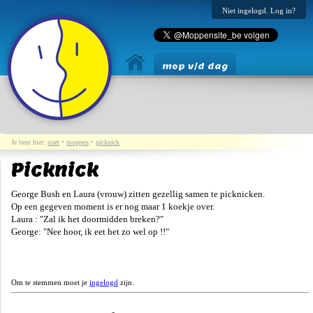
Niet ingelogd. Log in?
mop v/d dag
Je bent hier:
start
•
moppen
•
picknick
Picknick
George Bush en Laura (vrouw) zitten gezellig samen te picknicken.
Op een gegeven moment is er nog maar 1 koekje over.
Laura : "Zal ik het doormidden breken?"
George: "Nee hoor, ik eet het zo wel op !!"
Om te stemmen moet je
ingelogd
zijn.