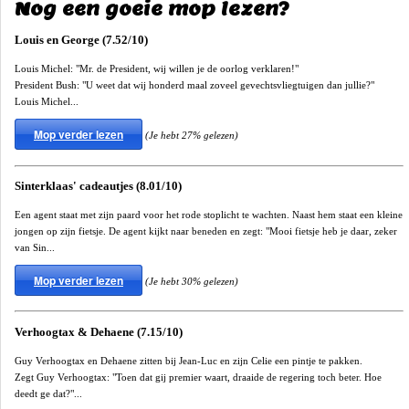
Nog een goeie mop lezen?
Louis en George (7.52/10)
Louis Michel: "Mr. de President, wij willen je de oorlog verklaren!"
President Bush: "U weet dat wij honderd maal zoveel gevechtsvliegtuigen dan jullie?"
Louis Michel...
Mop verder lezen
(Je hebt 27% gelezen)
Sinterklaas' cadeautjes (8.01/10)
Een agent staat met zijn paard voor het rode stoplicht te wachten. Naast hem staat een kleine
jongen op zijn fietsje. De agent kijkt naar beneden en zegt: "Mooi fietsje heb je daar, zeker
van Sin...
Mop verder lezen
(Je hebt 30% gelezen)
Verhoogtax & Dehaene (7.15/10)
Guy Verhoogtax en Dehaene zitten bij Jean-Luc en zijn Celie een pintje te pakken.
Zegt Guy Verhoogtax: "Toen dat gij premier waart, draaide de regering toch beter. Hoe
deedt ge dat?"...