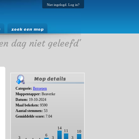
Niet ingelogd. Log in?
e
zoek een mop
en dag niet geleefd'
Mop details
Categorie:
Beroepen
Moppentapper:
Beaverke
Datum:
19-10-2024
Maal bekeken:
9590
Aantal stemmen:
53
Gemiddelde score:
7.04
14
11
10
6
3
3
3