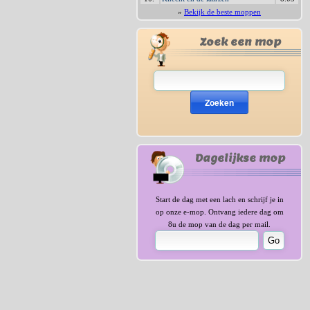
»
Bekijk de beste moppen
Zoek een mop
Zoeken
Dagelijkse mop
Start de dag met een lach en schrijf je in
op onze e-mop. Ontvang iedere dag om
8u de mop van de dag per mail.