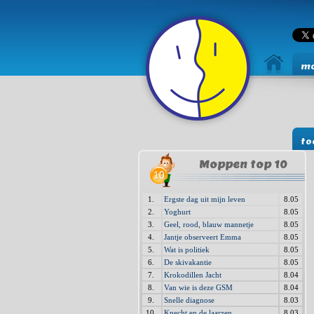
mo
to
Moppen top 10
1.
Ergste dag uit mijn leven
8.05
2.
Yoghurt
8.05
3.
Geel, rood, blauw mannetje
8.05
4.
Jantje observeert Emma
8.05
5.
Wat is politiek
8.05
6.
De skivakantie
8.05
7.
Krokodillen Jacht
8.04
8.
Van wie is deze GSM
8.04
9.
Snelle diagnose
8.03
10.
Knecht en de laarzen
8.03