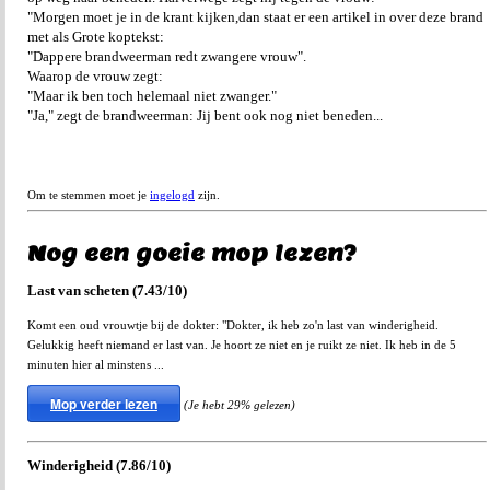
"Morgen moet je in de krant kijken,dan staat er een artikel in over deze brand
met als Grote koptekst:
"Dappere brandweerman redt zwangere vrouw".
Waarop de vrouw zegt:
"Maar ik ben toch helemaal niet zwanger."
"Ja," zegt de brandweerman: Jij bent ook nog niet beneden...
Om te stemmen moet je
ingelogd
zijn.
Nog een goeie mop lezen?
Last van scheten (7.43/10)
Komt een oud vrouwtje bij de dokter: "Dokter, ik heb zo'n last van winderigheid.
Gelukkig heeft niemand er last van. Je hoort ze niet en je ruikt ze niet. Ik heb in de 5
minuten hier al minstens ...
Mop verder lezen
(Je hebt 29% gelezen)
Winderigheid (7.86/10)