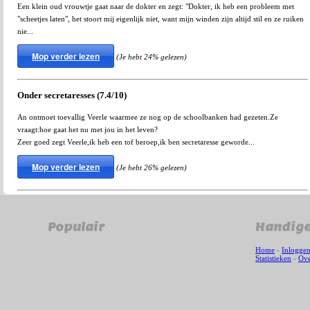
Een klein oud vrouwtje gaat naar de dokter en zegt: "Dokter, ik heb een probleem met
"scheetjes laten", het stoort mij eigenlijk niet, want mijn winden zijn altijd stil en ze ruiken
nie...
Mop verder lezen
(Je hebt 24% gelezen)
Onder secretaresses (7.4/10)
An ontmoet toevallig Veerle waarmee ze nog op de schoolbanken had gezeten.Ze
vraagt:hoe gaat het nu met jou in het leven?
Zeer goed zegt Veerle,ik heb een tof beroep,ik ben secretaresse geworde...
Mop verder lezen
(Je hebt 26% gelezen)
Populair
Handige
Home
-
Inlogge
Statistieken
-
Ove