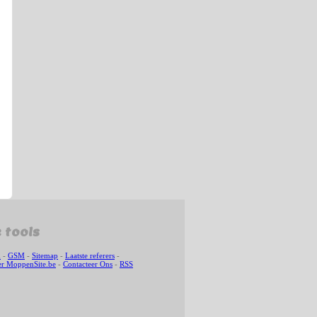
 tools
n
-
GSM
-
Sitemap
-
Laatste referers
-
r MoppenSite.be
-
Contacteer Ons
-
RSS