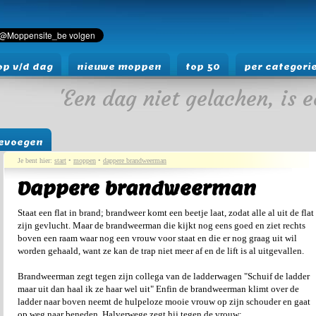
p v/d dag
nieuwe moppen
top 50
per categori
'Een dag niet gelachen, is e
evoegen
Je bent hier:
start
•
moppen
•
dappere brandweerman
Dappere brandweerman
Staat een flat in brand; brandweer komt een beetje laat, zodat alle al uit de flat
zijn gevlucht. Maar de brandweerman die kijkt nog eens goed en ziet rechts
boven een raam waar nog een vrouw voor staat en die er nog graag uit wil
worden gehaald, want ze kan de trap niet meer af en de lift is al uitgevallen.
Brandweerman zegt tegen zijn collega van de ladderwagen "Schuif de ladder
maar uit dan haal ik ze haar wel uit" Enfin de brandweerman klimt over de
ladder naar boven neemt de hulpeloze mooie vrouw op zijn schouder en gaat
op weg naar beneden. Halverwege zegt hij tegen de vrouw: