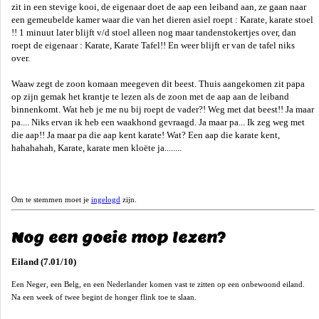
zit in een stevige kooi, de eigenaar doet de aap een leiband aan, ze gaan naar
een gemeubelde kamer waar die van het dieren asiel roept : Karate, karate stoel
!! 1 minuut later blijft v/d stoel alleen nog maar tandenstokertjes over, dan
roept de eigenaar : Karate, Karate Tafel!! En weer blijft er van de tafel niks
over.
Waaw zegt de zoon komaan meegeven dit beest. Thuis aangekomen zit papa
op zijn gemak het krantje te lezen als de zoon met de aap aan de leiband
binnenkomt. Wat heb je me nu bij roept de vader?! Weg met dat beest!! Ja maar
pa.... Niks ervan ik heb een waakhond gevraagd. Ja maar pa... Ik zeg weg met
die aap!! Ja maar pa die aap kent karate! Wat? Een aap die karate kent,
hahahahah, Karate, karate men kloëte ja........
Om te stemmen moet je
ingelogd
zijn.
Nog een goeie mop lezen?
Eiland (7.01/10)
Een Neger, een Belg, en een Nederlander komen vast te zitten op een onbewoond eiland.
Na een week of twee begint de honger flink toe te slaan.