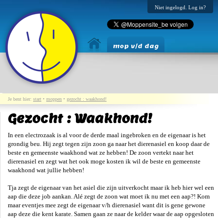
Niet ingelogd. Log in?
mop v/d dag
Je bent hier:
start
•
moppen
•
gezocht : waakhond!
Gezocht : Waakhond!
In een electrozaak is al voor de derde maal ingebroken en de eigenaar is het
grondig beu. Hij zegt tegen zijn zoon ga naar het dierenasiel en koop daar de
beste en gemeenste waakhond wat ze hebben! De zoon vertekt naar het
dierenasiel en zegt wat het ook moge kosten ik wil de beste en gemeenste
waakhond wat jullie hebben!
Tja zegt de eigenaar van het asiel die zijn uitverkocht maar ik heb hier wel een
aap die deze job aankan. Alé zegt de zoon wat moet ik nu met een aap?! Kom
maar eventjes mee zegt de eigenaar v/h dierenasiel want dit is gene gewone
aap deze die kent karate. Samen gaan ze naar de kelder waar de aap opgesloten