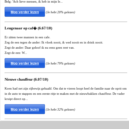
Belg: 'Ach lieve mensen, ik heb in mijn le...
Mop verder lezen
(Je hebt 20% gelezen)
Leugenaar op caf� (6.67/10)
Er zitten twee mannen in een cafe.
Zeg de een tegen de ander: Ik vloek nooit, ik wed nooit en in drink nooit.
Zegt de ander: Daar geloof ik nu eens geen reet van.
Zegt de een: W...
Mop verder lezen
(Je hebt 79% gelezen)
Nieuwe chauffeur (6.07/10)
Koen had net zijn rijbewijs gehaald. Om dat te vieren loopt heel de familie naar de oprit om
in de auto te stappen en een eerste ritje te maken met de nieuwbakken chauffeur. De vader
kruipt direct op...
Mop verder lezen
(Je hebt 32% gelezen)