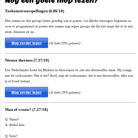
Nog een goeie mop lezen?
Toekomstvoorspellingen (6.86/10)
Den osama en den george zitten gezellig wat te praten, via allerlei omwegen beginnen ze
over tv programma's te praten den osama zegt tegen george dat hij niet snapt dat er in star
strek chinezen en ne...
Mop verder lezen
(Je hebt 59% gelezen)
Nieuwe thermos (7.37/10)
Een Nederlander komt bij Blokker in Antwerpen en ziet een thermosfles staan. Hij vraagt
aan de verkoopster: Wat is dat? Awel, zegt de verkoopster, dat is een thermosfles, alles wat
je er koud instopt ...
Mop verder lezen
(Je hebt 29% gelezen)
Man of vrouw? (7.27/10)
Q: Naam?
A: Abdul Asis
Q: Sexe?