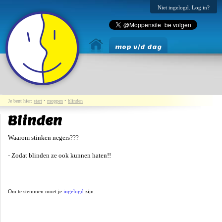
Niet ingelogd. Log in?
mop v/d dag
Je bent hier:
start
•
moppen
•
blinden
Blinden
Waarom stinken negers???
- Zodat blinden ze ook kunnen haten!!
Om te stemmen moet je
ingelogd
zijn.