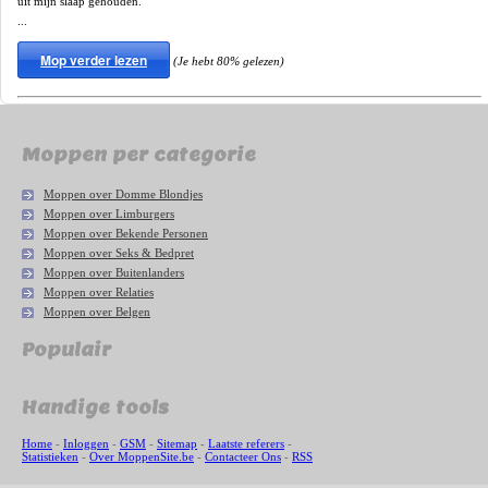
uit mijn slaap gehouden.
...
Mop verder lezen
(Je hebt 80% gelezen)
Moppen per categorie
Moppen over Domme Blondjes
Moppen over Limburgers
Moppen over Bekende Personen
Moppen over Seks & Bedpret
Moppen over Buitenlanders
Moppen over Relaties
Moppen over Belgen
Populair
Handige tools
Home
-
Inloggen
-
GSM
-
Sitemap
-
Laatste referers
-
Statistieken
-
Over MoppenSite.be
-
Contacteer Ons
-
RSS