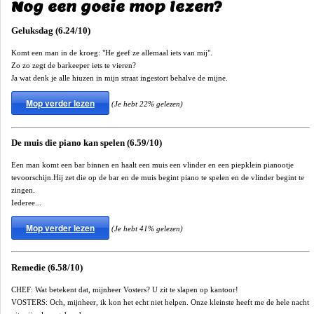
Nog een goeie mop lezen?
Geluksdag (6.24/10)
Komt een man in de kroeg: "He geef ze allemaal iets van mij".
Zo zo zegt de barkeeper iets te vieren?
Ja wat denk je alle hiuzen in mijn straat ingestort behalve de mijne.
Mop verder lezen
(Je hebt 22% gelezen)
De muis die piano kan spelen (6.59/10)
Een man komt een bar binnen en haalt een muis een vlinder en een piepklein pianootje
tevoorschijn.Hij zet die op de bar en de muis begint piano te spelen en de vlinder begint te
zingen.
Iederee...
Mop verder lezen
(Je hebt 41% gelezen)
Remedie (6.58/10)
CHEF: Wat betekent dat, mijnheer Vosters? U zit te slapen op kantoor!
VOSTERS: Och, mijnheer, ik kon het echt niet helpen. Onze kleinste heeft me de hele nacht