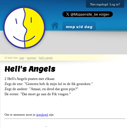
Niet ingelogd. Log in?
mop v/d dag
Je bent hier:
start
•
moppen
•
hell's angels
Hell's Angels
2 Hell's Angels praten met elkaar.
Zegt de ene: "Gisteren heb ik mijn lul in de fik gestoken."
Zegt de andere: "Amaai, en deed dat geen pijn?"
De eerste: "Dat moet ge aan de Fik vragen."
Om te stemmen moet je
ingelogd
zijn.