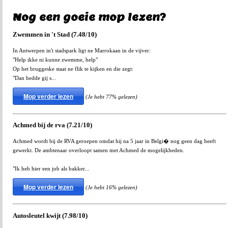
Nog een goeie mop lezen?
Zwemmen in 't Stad (7.48/10)
In Antwerpen in't stadspark ligt ne Marrokaan in de vijver:
"Help ikke ni kunne zwemme, help"
Op het bruggeske staat ne flik te kijken en die zegt:
"Dan hedde gij s...
Mop verder lezen
(Je hebt 77% gelezen)
Achmed bij de rva (7.21/10)
Achmed wordt bij de RVA geroepen omdat hij na 5 jaar in Belgi� nog geen dag heeft
gewerkt. De ambtenaar overloopt samen met Achmed de mogelijkheden.
"Ik heb hier een job als bakker...
Mop verder lezen
(Je hebt 16% gelezen)
Autosleutel kwijt (7.98/10)