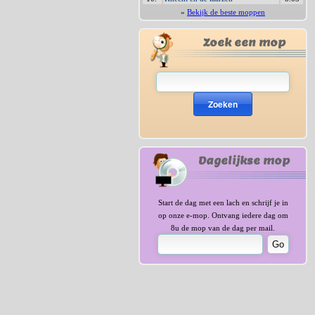
»
Bekijk de beste moppen
Zoek een mop
Zoeken
Dagelijkse mop
Start de dag met een lach en schrijf je in
op onze e-mop. Ontvang iedere dag om
8u de mop van de dag per mail.