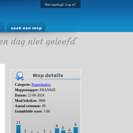
Niet ingelogd. Log in?
e
zoek een mop
en dag niet geleefd'
Mop details
Categorie:
Buitenlanders
Moppentapper:
FRANKIE
Datum:
22-06-2024
Maal bekeken:
3800
Aantal stemmen:
49
Gemiddelde score:
5.80
11
9
8
6
4
3
3
2
2