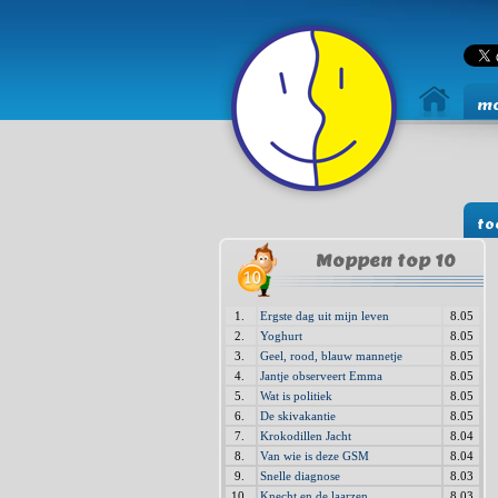
mo
to
Moppen top 10
1.
Ergste dag uit mijn leven
8.05
2.
Yoghurt
8.05
3.
Geel, rood, blauw mannetje
8.05
4.
Jantje observeert Emma
8.05
5.
Wat is politiek
8.05
6.
De skivakantie
8.05
7.
Krokodillen Jacht
8.04
8.
Van wie is deze GSM
8.04
9.
Snelle diagnose
8.03
10.
Knecht en de laarzen
8.03