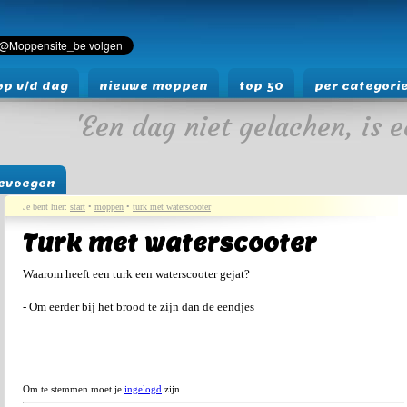
p v/d dag
nieuwe moppen
top 50
per categori
'Een dag niet gelachen, is e
evoegen
Je bent hier:
start
•
moppen
•
turk met waterscooter
Turk met waterscooter
Waarom heeft een turk een waterscooter gejat?
- Om eerder bij het brood te zijn dan de eendjes
Om te stemmen moet je
ingelogd
zijn.