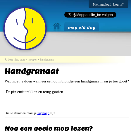
Niet ingelogd. Log in?
mop v/d dag
Je bent hier:
start
•
moppen
•
handgranaat
Handgranaat
Wat moet je doen wanneer een dom blondje een handgranaat naar je toe gooit?
-De pin eruit trekken en terug gooien.
Om te stemmen moet je
ingelogd
zijn.
Nog een goeie mop lezen?