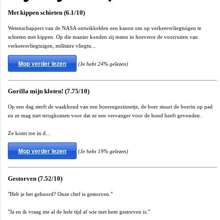
Met kippen schieten (6.1/10)
Wetenschappers van de NASA ontwikkelden een kanon om op verkeersvliegtuigen te
schieten met kippen. Op die manier konden zij testen in hoeverre de voorruiten van
verkeersvliegtuigen, militaire vliegtu...
Mop verder lezen
(Je hebt 24% gelezen)
Gorilla mijn kloten! (7.75/10)
Op een dag sterft de waakhond van een boerengezinnetje, de boer stuurt de boerin op pad
en ze mag niet terugkomen voor dat ze een vervanger voor de hond heeft gevonden.
Ze komt toe in d...
Mop verder lezen
(Je hebt 19% gelezen)
Gestorven (7.52/10)
"Heb je het gehoord? Onze chef is gestorven."
"Ja en ik vraag me al de hele tijd af wie met hem gestorven is."