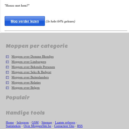
"Hoezo met hem?"
Mop verder lezen
(Je hebt 64% gelezen)
Moppen per categorie
Moppen over Domme Blondjes
Moppen over Limburgers
Moppen over Bekende Personen
Moppen over Seks & Bedpret
Moppen over Buitenlanders
Moppen over Relaties
Moppen over Belgen
Populair
Handige tools
Home
-
Inloggen
-
GSM
-
Sitemap
-
Laatste referers
-
Statistieken
-
Over MoppenSite.be
-
Contacteer Ons
-
RSS