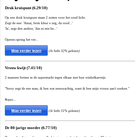
Druk kruispunt (6.29/10)
Op een druk kruispunt staan 2 zotten voor het rood licht.
Zegt de ene: 'Amai, ferm kleur e zeg, da rood...'
'Ja', zegt den andere, 'das ni mis he...'
Opeens spring het ver...
Mop verder lezen
(Je hebt 32% gelezen)
Vrouw kwijt (7.41/10)
2 mannen botsen in de supermarkt tegen elkaar met hun winkelkarretje.
"Sorry zegt de ene man, ik ben wat zenuwachtig, want ik ben mijn vrouw aan't zoeken."
&quo...
Mop verder lezen
(Je hebt 31% gelezen)
De 80-jarige moeder (6.77/10)