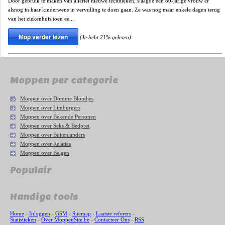
Door gebruik te maken van allerlei nieuwe technieken, slaagde een 80-jarige vrouw er
alsnog in haar kinderwens in vervulling te doen gaan. Ze was nog maar enkele dagen terug
van het ziekenhuis toen ee...
Mop verder lezen
(Je hebt 21% gelezen)
Moppen per categorie
Moppen over Domme Blondjes
Moppen over Limburgers
Moppen over Bekende Personen
Moppen over Seks & Bedpret
Moppen over Buitenlanders
Moppen over Relaties
Moppen over Belgen
Populair
Handige tools
Home
-
Inloggen
-
GSM
-
Sitemap
-
Laatste referers
-
Statistieken
-
Over MoppenSite.be
-
Contacteer Ons
-
RSS