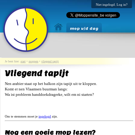
Niet ingelogd. Log in?
mop v/d dag
Je bent hier:
start
•
moppen
•
vliegend tapijt
Vliegend tapijt
Nen arabier staat op het balkon zijn tapijt uit te kloppen.
Komt er nen Vlaamsen buurman langs:
Wa ist probleem handdoekdragerke, wilt em ni starten?
Om te stemmen moet je
ingelogd
zijn.
Nog een goeie mop lezen?