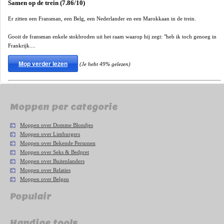
Samen op de trein (7.86/10)
Er zitten een Fransman, een Belg, een Nederlander en een Marokkaan in de trein.
Gooit de fransman enkele stokbroden uit het raam waarop hij zegt: "heb ik toch genoeg in
Frankrijk....
Mop verder lezen
(Je hebt 49% gelezen)
Moppen per categorie
Moppen over Domme Blondjes
Moppen over Limburgers
Moppen over Bekende Personen
Moppen over Seks & Bedpret
Moppen over Buitenlanders
Moppen over Relaties
Moppen over Belgen
Populair
Handige tools