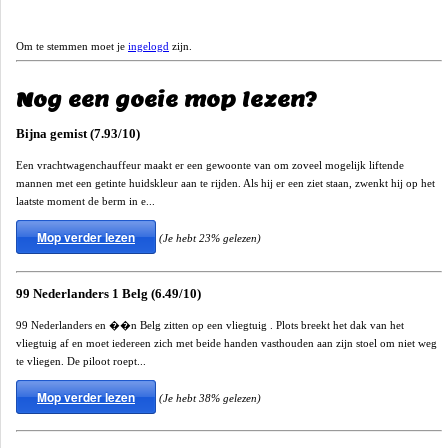
Om te stemmen moet je
ingelogd
zijn.
Nog een goeie mop lezen?
Bijna gemist (7.93/10)
Een vrachtwagenchauffeur maakt er een gewoonte van om zoveel mogelijk liftende
mannen met een getinte huidskleur aan te rijden. Als hij er een ziet staan, zwenkt hij op het
laatste moment de berm in e...
Mop verder lezen
(Je hebt 23% gelezen)
99 Nederlanders 1 Belg (6.49/10)
99 Nederlanders en ��n Belg zitten op een vliegtuig . Plots breekt het dak van het
vliegtuig af en moet iedereen zich met beide handen vasthouden aan zijn stoel om niet weg
te vliegen. De piloot roept...
Mop verder lezen
(Je hebt 38% gelezen)