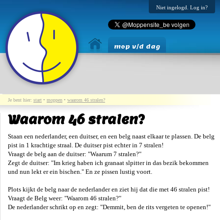
Niet ingelogd. Log in?
mop v/d dag
Je bent hier:
start
•
moppen
•
waarom 46 stralen?
Waarom 46 stralen?
Staan een nederlander, een duitser, en een belg naast elkaar te plassen. De belg
pist in 1 krachtige straal. De duitser pist echter in 7 stralen!
Vraagt de belg aan de duitser: "Waarum 7 stralen?"
Zegt de duitser: "Im krieg haben ich granaat slpitter in das bezik bekommen
und nun lekt er ein bischen." En ze pissen lustig voort.
Plots kijkt de belg naar de nederlander en ziet hij dat die met 46 stralen pist!
Vraagt de Belg weer: "Waarom 46 stralen?"
De nederlander schrikt op en zegt: "Demmit, ben de rits vergeten te openen!"