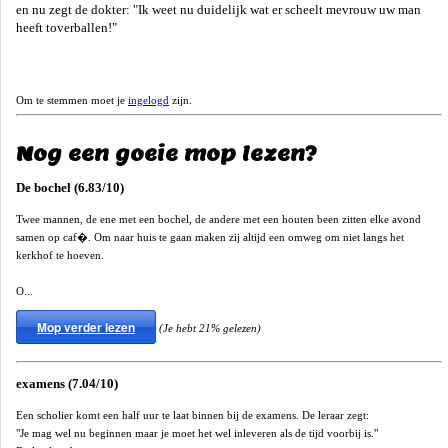
en nu zegt de dokter: "Ik weet nu duidelijk wat er scheelt mevrouw uw man
heeft toverballen!"
Om te stemmen moet je
ingelogd
zijn.
Nog een goeie mop lezen?
De bochel (6.83/10)
Twee mannen, de ene met een bochel, de andere met een houten been zitten elke avond
samen op caf�. Om naar huis te gaan maken zij altijd een omweg om niet langs het
kerkhof te hoeven.
O...
Mop verder lezen
(Je hebt 21% gelezen)
examens (7.04/10)
Een scholier komt een half uur te laat binnen bij de examens. De leraar zegt:
"Je mag wel nu beginnen maar je moet het wel inleveren als de tijd voorbij is."