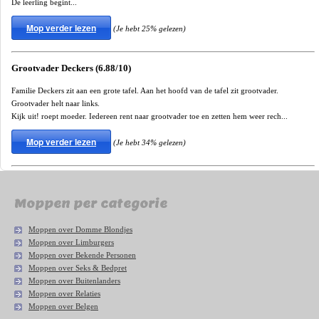
De leerling begint...
Mop verder lezen
(Je hebt 25% gelezen)
Grootvader Deckers (6.88/10)
Familie Deckers zit aan een grote tafel. Aan het hoofd van de tafel zit grootvader.
Grootvader helt naar links.
Kijk uit! roept moeder. Iedereen rent naar grootvader toe en zetten hem weer rech...
Mop verder lezen
(Je hebt 34% gelezen)
Moppen per categorie
Moppen over Domme Blondjes
Moppen over Limburgers
Moppen over Bekende Personen
Moppen over Seks & Bedpret
Moppen over Buitenlanders
Moppen over Relaties
Moppen over Belgen