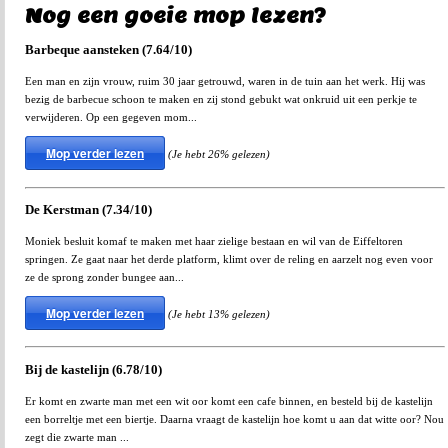
Nog een goeie mop lezen?
Barbeque aansteken (7.64/10)
Een man en zijn vrouw, ruim 30 jaar getrouwd, waren in de tuin aan het werk. Hij was
bezig de barbecue schoon te maken en zij stond gebukt wat onkruid uit een perkje te
verwijderen. Op een gegeven mom...
Mop verder lezen
(Je hebt 26% gelezen)
De Kerstman (7.34/10)
Moniek besluit komaf te maken met haar zielige bestaan en wil van de Eiffeltoren
springen. Ze gaat naar het derde platform, klimt over de reling en aarzelt nog even voor
ze de sprong zonder bungee aan...
Mop verder lezen
(Je hebt 13% gelezen)
Bij de kastelijn (6.78/10)
Er komt en zwarte man met een wit oor komt een cafe binnen, en besteld bij de kastelijn
een borreltje met een biertje. Daarna vraagt de kastelijn hoe komt u aan dat witte oor? Nou
zegt die zwarte man ...