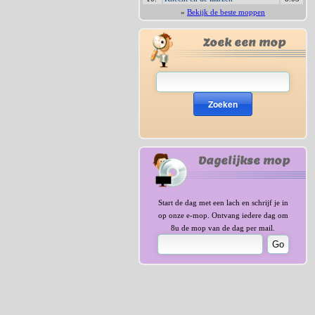
»
Bekijk de beste moppen
Zoek een mop
Zoeken
Dagelijkse mop
Start de dag met een lach en schrijf je in
op onze e-mop. Ontvang iedere dag om
8u de mop van de dag per mail.