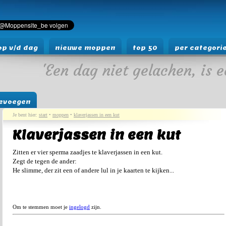
p v/d dag
nieuwe moppen
top 50
per categori
'Een dag niet gelachen, is e
evoegen
Je bent hier:
start
•
moppen
•
klaverjassen in een kut
Klaverjassen in een kut
Zitten er vier sperma zaadjes te klaverjassen in een kut.
Zegt de tegen de ander:
He slimme, der zit een of andere lul in je kaarten te kijken...
Om te stemmen moet je
ingelogd
zijn.