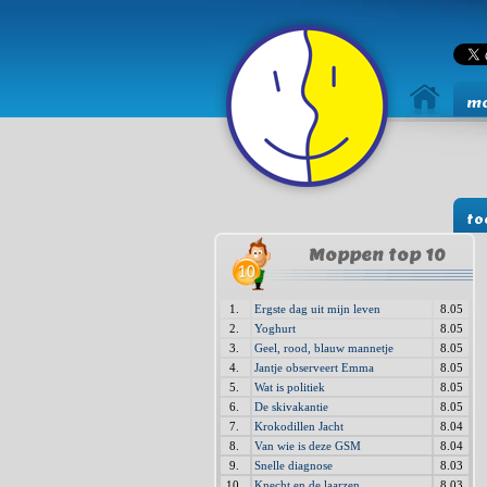
mo
to
Moppen top 10
1.
Ergste dag uit mijn leven
8.05
2.
Yoghurt
8.05
3.
Geel, rood, blauw mannetje
8.05
4.
Jantje observeert Emma
8.05
5.
Wat is politiek
8.05
6.
De skivakantie
8.05
7.
Krokodillen Jacht
8.04
8.
Van wie is deze GSM
8.04
9.
Snelle diagnose
8.03
10.
Knecht en de laarzen
8.03