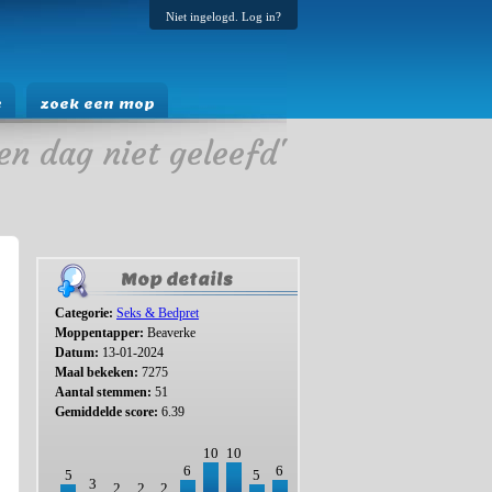
Niet ingelogd. Log in?
e
zoek een mop
en dag niet geleefd'
Mop details
Categorie:
Seks & Bedpret
Moppentapper:
Beaverke
Datum:
13-01-2024
Maal bekeken:
7275
Aantal stemmen:
51
Gemiddelde score:
6.39
10
10
6
6
5
5
3
2
2
2