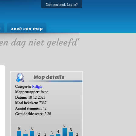
Niet ingelogd. Log in?
e
zoek een mop
en dag niet geleefd'
Mop details
Categorie:
Religie
Moppentapper:
fretje
Datum:
18-12-2023
Maal bekeken:
7387
Aantal stemmen:
42
Gemiddelde score:
5.36
8
6
6
5
4
4
3
2
2
2