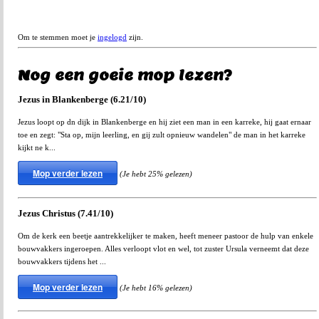
Om te stemmen moet je
ingelogd
zijn.
Nog een goeie mop lezen?
Jezus in Blankenberge (6.21/10)
Jezus loopt op dn dijk in Blankenberge en hij ziet een man in een karreke, hij gaat ernaar
toe en zegt: "Sta op, mijn leerling, en gij zult opnieuw wandelen" de man in het karreke
kijkt ne k...
Mop verder lezen
(Je hebt 25% gelezen)
Jezus Christus (7.41/10)
Om de kerk een beetje aantrekkelijker te maken, heeft meneer pastoor de hulp van enkele
bouwvakkers ingeroepen. Alles verloopt vlot en wel, tot zuster Ursula verneemt dat deze
bouwvakkers tijdens het ...
Mop verder lezen
(Je hebt 16% gelezen)