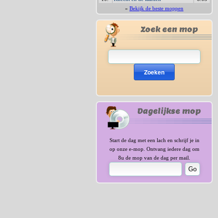
»
Bekijk de beste moppen
Zoek een mop
Zoeken
Dagelijkse mop
Start de dag met een lach en schrijf je in
op onze e-mop. Ontvang iedere dag om
8u de mop van de dag per mail.