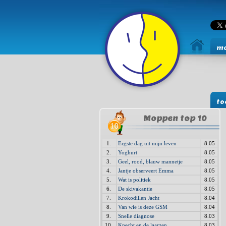
mo
to
Moppen top 10
1.
Ergste dag uit mijn leven
8.05
2.
Yoghurt
8.05
3.
Geel, rood, blauw mannetje
8.05
4.
Jantje observeert Emma
8.05
5.
Wat is politiek
8.05
6.
De skivakantie
8.05
7.
Krokodillen Jacht
8.04
8.
Van wie is deze GSM
8.04
9.
Snelle diagnose
8.03
10.
Knecht en de laarzen
8.03