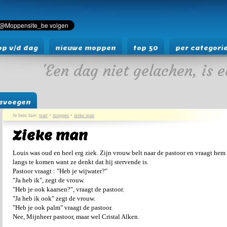
p v/d dag
nieuwe moppen
top 50
per categori
'Een dag niet gelachen, is e
evoegen
Je bent hier:
start
•
moppen
•
zieke man
Zieke man
Louis was oud en heel erg ziek. Zijn vrouw belt naar de pastoor en vraagt hem
langs te komen want ze denkt dat hij stervende is.
Pastoor vraagt : "Heb je wijwater?"
"Ja heb ik", zegt de vrouw.
"Heb je ook kaarsen?", vraagt de pastoor.
"Ja heb ik ook" zegt de vrouw.
"Heb je ook palm" vraagt de pastoor.
Nee, Mijnheer pastoor, maar wel Cristal Alken.