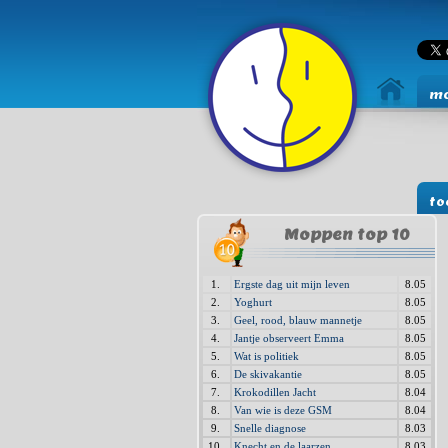
mo
to
Moppen top 10
1.
Ergste dag uit mijn leven
8.05
2.
Yoghurt
8.05
3.
Geel, rood, blauw mannetje
8.05
4.
Jantje observeert Emma
8.05
5.
Wat is politiek
8.05
6.
De skivakantie
8.05
7.
Krokodillen Jacht
8.04
8.
Van wie is deze GSM
8.04
9.
Snelle diagnose
8.03
10.
Knecht en de laarzen
8.03