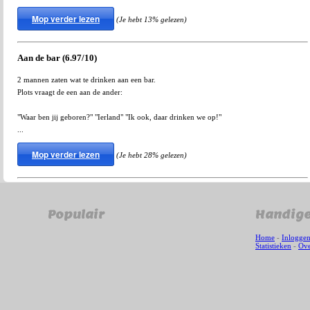
Mop verder lezen
(Je hebt 13% gelezen)
Aan de bar (6.97/10)
2 mannen zaten wat te drinken aan een bar.
Plots vraagt de een aan de ander:
"Waar ben jij geboren?" "Ierland" "Ik ook, daar drinken we op!"
...
Mop verder lezen
(Je hebt 28% gelezen)
Populair
Handige
Home
-
Inlogge
Statistieken
-
Ove