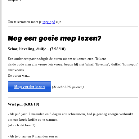
Om te stemmen moet je
ingelogd
zijn.
Nog een goeie mop lezen?
Schat, lieveling, duifje... (7.98/10)
Een ouder echtpaar nodigde de buren uit om te komen eten. Telkens
als de oude man zijn vrouw iets vroeg, begon hij met 'schat', 'lieveling', 'duifje', 'honnepon'
enzovoorts.
De buren war...
Mop verder lezen
(Je hebt 32% gelezen)
Wist je... (6.83/10)
- Als je 8 jaar, 7 maanden en 6 dagen zou schreeuwen, had je genoeg energie verbruikt
om een kopje koffie op te warmen.
(of zich dat loont?)
- Als je 6 jaar en 9 maanden zou sc...