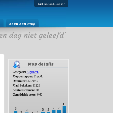
Niet ingelogd. Log in?
e
zoek een mop
en dag niet geleefd'
Mop details
Categorie:
Algemeen
Moppentapper:
Tripp0r
Datum:
09-12-2023
Maal bekeken:
11229
Aantal stemmen:
50
Gemiddelde score:
6.60
11
7
7
6
5
5
4
2
2