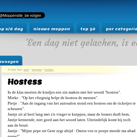
p v/d dag
nieuwe moppen
top 50
per categori
'Een dag niet gelachen, is e
evoegen
Je bent hier:
start
•
moppen
•
hostess
Hostess
In de klas moeten de kindjes een zin maken met het woord "hostess".
Mieke : "Op het vliegtuig helpt de hostess de mensen".
Pietje : "Aan de ingang van het autosalon stond een hostess om de ticketjes te
scheuren".
Jantje zit al heel lang met z'n vinger te knippen, maar de lerares durft hem,
Jantje kennende, niet goed aan het woord laten. Uiteindelijk komt hij toch
aan de beurt.
Jantje : "Mijne pepe uit Gent zegt altijd : Ostess veu te poepe moede ma altad
roepe!".