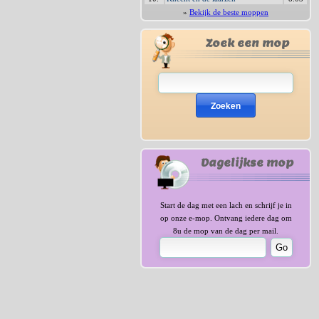
»
Bekijk de beste moppen
Zoek een mop
Zoeken
Dagelijkse mop
Start de dag met een lach en schrijf je in
op onze e-mop. Ontvang iedere dag om
8u de mop van de dag per mail.