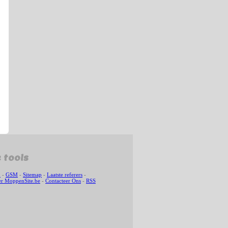
 tools
n
-
GSM
-
Sitemap
-
Laatste referers
-
r MoppenSite.be
-
Contacteer Ons
-
RSS