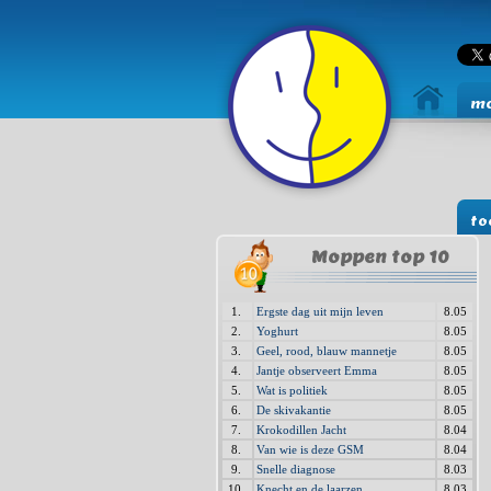
mo
to
Moppen top 10
1.
Ergste dag uit mijn leven
8.05
2.
Yoghurt
8.05
3.
Geel, rood, blauw mannetje
8.05
4.
Jantje observeert Emma
8.05
5.
Wat is politiek
8.05
6.
De skivakantie
8.05
7.
Krokodillen Jacht
8.04
8.
Van wie is deze GSM
8.04
9.
Snelle diagnose
8.03
10.
Knecht en de laarzen
8.03