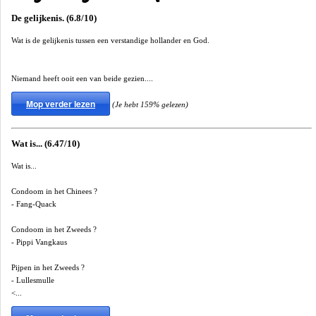
De gelijkenis. (6.8/10)
Wat is de gelijkenis tussen een verstandige hollander en God.
Niemand heeft ooit een van beide gezien....
Mop verder lezen
(Je hebt 159% gelezen)
Wat is... (6.47/10)
Wat is...
Condoom in het Chinees ?
- Fang-Quack
Condoom in het Zweeds ?
- Pippi Vangkaus
Pijpen in het Zweeds ?
- Lullesmulle
<...