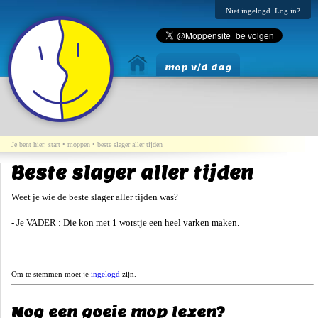
Niet ingelogd. Log in?
mop v/d dag
Je bent hier:
start
•
moppen
•
beste slager aller tijden
Beste slager aller tijden
Weet je wie de beste slager aller tijden was?
- Je VADER : Die kon met 1 worstje een heel varken maken.
Om te stemmen moet je
ingelogd
zijn.
Nog een goeie mop lezen?