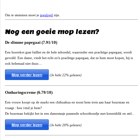
Om te stemmen moet je
ingelogd
zijn.
Nog een goeie mop lezen?
De slimme papegaai (7.91/10)
Een hoerekot gaat failliet en de hele inboedel, waaronder een prachtige papegaai, wordt
geveild. Een dame, vindt het echt zo'n prachtige papegaai, dat ze hem moet kopen, hij is
ook helemaal niet duur....
Mop verder lezen
(Je hebt 22% gelezen)
Ontharingscreme (6.79/10)
Een vrouw koopt op de markt een chihuahua en toont hem trots aan haar buurman en
vraagt : hoe vind je hem?
De buurman bekijkt het in een damestasje passende schoothondje met kennisblik en stel...
Mop verder lezen
(Je hebt 20% gelezen)