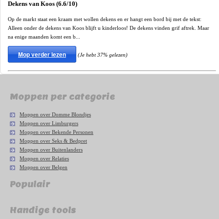
Dekens van Koos (6.6/10)
Op de markt staat een kraam met wollen dekens en er hangt een bord bij met de tekst:
Alleen onder de dekens van Koos blijft u kinderloos! De dekens vinden grif aftrek. Maar
na enige maanden komt een b...
Mop verder lezen
(Je hebt 37% gelezen)
Moppen per categorie
Moppen over Domme Blondjes
Moppen over Limburgers
Moppen over Bekende Personen
Moppen over Seks & Bedpret
Moppen over Buitenlanders
Moppen over Relaties
Moppen over Belgen
Populair
Handige tools