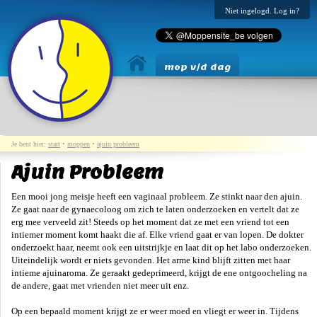
Niet ingelogd. Log in?
mop v/d dag
Je bent hier:
start
•
moppen
•
ajuin probleem
Ajuin Probleem
Een mooi jong meisje heeft een vaginaal probleem. Ze stinkt naar den ajuin.
Ze gaat naar de gynaecoloog om zich te laten onderzoeken en vertelt dat ze
erg mee verveeld zit! Steeds op het moment dat ze met een vriend tot een
intiemer moment komt haakt die af. Elke vriend gaat er van lopen. De dokter
onderzoekt haar, neemt ook een uitstrijkje en laat dit op het labo onderzoeken.
Uiteindelijk wordt er niets gevonden. Het arme kind blijft zitten met haar
intieme ajuinaroma. Ze geraakt gedeprimeerd, krijgt de ene ontgoocheling na
de andere, gaat met vrienden niet meer uit enz.
Op een bepaald moment krijgt ze er weer moed en vliegt er weer in. Tijdens