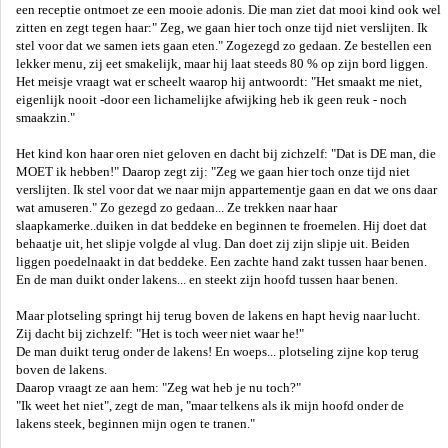
een receptie ontmoet ze een mooie adonis. Die man ziet dat mooi kind ook wel
zitten en zegt tegen haar:" Zeg, we gaan hier toch onze tijd niet verslijten. Ik
stel voor dat we samen iets gaan eten." Zogezegd zo gedaan. Ze bestellen een
lekker menu, zij eet smakelijk, maar hij laat steeds 80 % op zijn bord liggen.
Het meisje vraagt wat er scheelt waarop hij antwoordt: "Het smaakt me niet,
eigenlijk nooit -door een lichamelijke afwijking heb ik geen reuk - noch
smaakzin."
Het kind kon haar oren niet geloven en dacht bij zichzelf: "Dat is DE man, die
MOET ik hebben!" Daarop zegt zij: "Zeg we gaan hier toch onze tijd niet
verslijten. Ik stel voor dat we naar mijn appartementje gaan en dat we ons daar
wat amuseren." Zo gezegd zo gedaan... Ze trekken naar haar
slaapkamerke..duiken in dat beddeke en beginnen te froemelen. Hij doet dat
behaatje uit, het slipje volgde al vlug. Dan doet zij zijn slipje uit. Beiden
liggen poedelnaakt in dat beddeke. Een zachte hand zakt tussen haar benen.
En de man duikt onder lakens... en steekt zijn hoofd tussen haar benen.
Maar plotseling springt hij terug boven de lakens en hapt hevig naar lucht.
Zij dacht bij zichzelf: "Het is toch weer niet waar he!"
De man duikt terug onder de lakens! En woeps... plotseling zijne kop terug
boven de lakens.
Daarop vraagt ze aan hem: "Zeg wat heb je nu toch?"
"Ik weet het niet", zegt de man, "maar telkens als ik mijn hoofd onder de
lakens steek, beginnen mijn ogen te tranen."